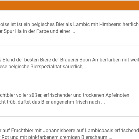
e ist ist ein belgisches Bier als Lambic mit Himbeere: herrlich 
r Spur lila in der Farbe und einer ...
ls Blend der besten Biere der Brauerei Boon Amberfarben mit we
se belgische Bierspezialität säuerlich, ...
chtbier voller süßer, erfrischender und trockenen Apfelnoten
ht trüb, duftet das Bier angenehm frisch nach ...
er auf Fruchtbier mit Johannisbeere auf Lambicbasis erfrischend
r Rot und mit pinkfarbenem cremigen Bierschaum ...