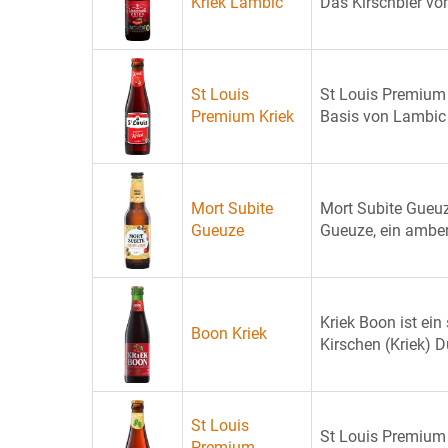
Kriek Lambic
Das Kirschbier von
St Louis
St Louis Premium K
Premium Kriek
Basis von Lambic S
Mort Subite
Mort Subite Gueuze
Gueuze
Gueuze, ein amberf
Kriek Boon ist ein
Boon Kriek
Kirschen (Kriek) 
St Louis
St Louis Premium 
Premium