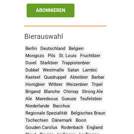
ABONNIEREN
Bierauswahl
Berlin
Deutschland
Belgien
Mongozo
Pils
St. Louis
Fruchtbier
Duvel
Starkbier
Trappistenbier
Dubbel
Westmalle
Satan
Lambic
Kasteel
Quadruppel
Abteibier
Barbar
Honigbier
Witbier
Weizenbier
Tripel
Brigand
Blanche
Chimay
Strong Ale
Ale
Maredsous
Gueuze
Teufelsbier
Niederlande
Bacchus
Regionale Spezialität
Belgisches Braun
Tschechien
Dänemark
Boon
Gouden Carolus
Rodenbach
England