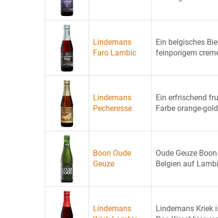
Lindemans
Ein belgisches Bi
Faro Lambic
feinporigem creme
Lindemans
Ein erfrischend fr
Pecheresse
Farbe orange-gold u
Boon Oude
Oude Geuze Boon is
Geuze
Belgien auf Lambic
Lindemans
Lindemans Kriek is