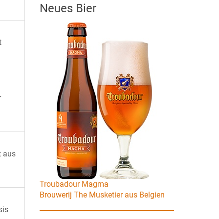
Neues Bier
t
r
t aus
Troubadour Magma
Brouwerij The Musketier aus Belgien
sis