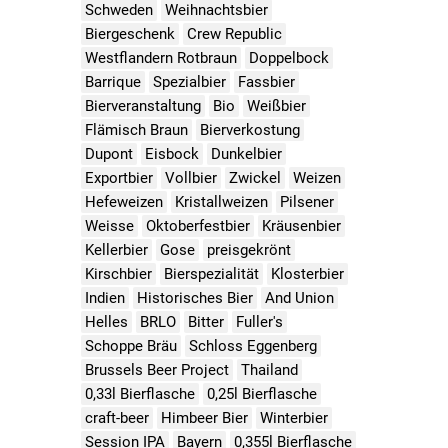
Schweden
Weihnachtsbier
Biergeschenk
Crew Republic
Westflandern Rotbraun
Doppelbock
Barrique
Spezialbier
Fassbier
Bierveranstaltung
Bio
Weißbier
Flämisch Braun
Bierverkostung
Dupont
Eisbock
Dunkelbier
Exportbier
Vollbier
Zwickel
Weizen
Hefeweizen
Kristallweizen
Pilsener
Weisse
Oktoberfestbier
Kräusenbier
Kellerbier
Gose
preisgekrönt
Kirschbier
Bierspezialität
Klosterbier
Indien
Historisches Bier
And Union
Helles
BRLO
Bitter
Fuller's
Schoppe Bräu
Schloss Eggenberg
Brussels Beer Project
Thailand
0,33l Bierflasche
0,25l Bierflasche
craft-beer
Himbeer Bier
Winterbier
Session IPA
Bayern
0,355l Bierflasche