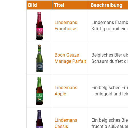
Bild
Titel
Beschreibung
Lindemans
Lindemans Frambois
Framboise
Kräftig rot mit eine
Boon Geuze
Belgisches Bier a
Mariage Parfait
Schaum durftet die
Lindemans
Ein belgisches Fru
Apple
Honiggold und leic
Lindemans
Ein belgisches Bi
Cassis
fruchtig süß-saue