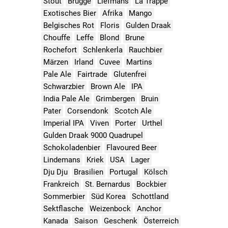
Stout
Brugge
Liefmans
La Trappe
Exotisches Bier
Afrika
Mango
Belgisches Rot
Floris
Gulden Draak
Chouffe
Leffe
Blond
Brune
Rochefort
Schlenkerla
Rauchbier
Märzen
Irland
Cuvee
Martins
Pale Ale
Fairtrade
Glutenfrei
Schwarzbier
Brown Ale
IPA
India Pale Ale
Grimbergen
Bruin
Pater
Corsendonk
Scotch Ale
Imperial IPA
Viven
Porter
Urthel
Gulden Draak 9000 Quadrupel
Schokoladenbier
Flavoured Beer
Lindemans
Kriek
USA
Lager
Dju Dju
Brasilien
Portugal
Kölsch
Frankreich
St. Bernardus
Bockbier
Sommerbier
Süd Korea
Schottland
Sektflasche
Weizenbock
Anchor
Kanada
Saison
Geschenk
Österreich