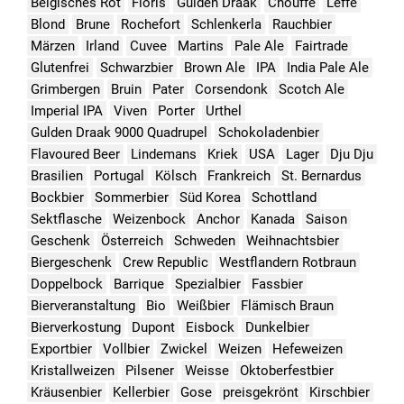
Belgisches Rot
Floris
Gulden Draak
Chouffe
Leffe
Blond
Brune
Rochefort
Schlenkerla
Rauchbier
Märzen
Irland
Cuvee
Martins
Pale Ale
Fairtrade
Glutenfrei
Schwarzbier
Brown Ale
IPA
India Pale Ale
Grimbergen
Bruin
Pater
Corsendonk
Scotch Ale
Imperial IPA
Viven
Porter
Urthel
Gulden Draak 9000 Quadrupel
Schokoladenbier
Flavoured Beer
Lindemans
Kriek
USA
Lager
Dju Dju
Brasilien
Portugal
Kölsch
Frankreich
St. Bernardus
Bockbier
Sommerbier
Süd Korea
Schottland
Sektflasche
Weizenbock
Anchor
Kanada
Saison
Geschenk
Österreich
Schweden
Weihnachtsbier
Biergeschenk
Crew Republic
Westflandern Rotbraun
Doppelbock
Barrique
Spezialbier
Fassbier
Bierveranstaltung
Bio
Weißbier
Flämisch Braun
Bierverkostung
Dupont
Eisbock
Dunkelbier
Exportbier
Vollbier
Zwickel
Weizen
Hefeweizen
Kristallweizen
Pilsener
Weisse
Oktoberfestbier
Kräusenbier
Kellerbier
Gose
preisgekrönt
Kirschbier