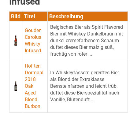
infused
Bild
Titel
Beschreibung
Belgisches Bier als Spirit Flavored
Gouden
Bier mit Whiskey Dunkelbraun mit
Carolus
dunkel cremefarbenem Schaum
Whisky
duftet dieses Bier malzig süß,
Infused
fruchtig von roter ...
Hof ten
Dormaal
In Whiskeyfässern gereiftes Bier
2018
als Blond der Extraklasse
Oak
Bernsteinfarben und leicht trüb,
Aged
duftet diese Bierspezialität nach
Blond
Vanille, Blütenduft ...
Burbon