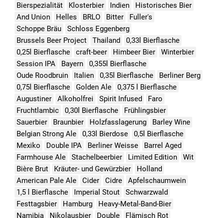
Bierspezialität
Klosterbier
Indien
Historisches Bier
And Union
Helles
BRLO
Bitter
Fuller's
Schoppe Bräu
Schloss Eggenberg
Brussels Beer Project
Thailand
0,33l Bierflasche
0,25l Bierflasche
craft-beer
Himbeer Bier
Winterbier
Session IPA
Bayern
0,355l Bierflasche
Oude Roodbruin
Italien
0,35l Bierflasche
Berliner Berg
0,75l Bierflasche
Golden Ale
0,375 l Bierflasche
Augustiner
Alkoholfrei
Spirit Infused
Faro
Fruchtlambic
0,30l Bierflasche
Frühlingsbier
Sauerbier
Braunbier
Holzfasslagerung
Barley Wine
Belgian Strong Ale
0,33l Bierdose
0,5l Bierflasche
Mexiko
Double IPA
Berliner Weisse
Barrel Aged
Farmhouse Ale
Stachelbeerbier
Limited Edition
Wit
Bière Brut
Kräuter- und Gewürzbier
Holland
American Pale Ale
Cider
Cidre
Apfelschaumwein
1,5 l Bierflasche
Imperial Stout
Schwarzwald
Festtagsbier
Hamburg
Heavy-Metal-Band-Bier
Namibia
Nikolausbier
Double
Flämisch Rot