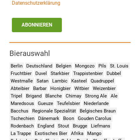
Datenschutzerklärung
ABONNIEREN
Bierauswahl
Berlin
Deutschland
Belgien
Mongozo
Pils
St. Louis
Fruchtbier
Duvel
Starkbier
Trappistenbier
Dubbel
Westmalle
Satan
Lambic
Kasteel
Quadruppel
Abteibier
Barbar
Honigbier
Witbier
Weizenbier
Tripel
Brigand
Blanche
Chimay
Strong Ale
Ale
Maredsous
Gueuze
Teufelsbier
Niederlande
Bacchus
Regionale Spezialität
Belgisches Braun
Tschechien
Dänemark
Boon
Gouden Carolus
Rodenbach
England
Stout
Brugge
Liefmans
La Trappe
Exotisches Bier
Afrika
Mango