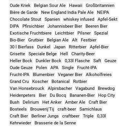
Oude Kriek
Belgian Sour Ale
Hawaii
Großbritannien
Bière de Garde
New England India Pale Ale
NEIPA
Chocolate Stout
Spanien
whiskey infused
Apfel-Sekt
DIPA
Pfirsichbier
Johannisbeer Bier
Beeren Bier
Exotische Fruchtbiere
Leichtbier
Pilsner
Spezial
Bio-Bier
Grutbier
Belgian Ale
Alt
Festbier
30 l Bierfass
Dunkel
Japan
Ritterbier
Apfel-Bier
Grisette
Speciale Belge
Hell
Charity-Beer
Heller Bock
Dunkler Bock
0,33l Flasche
Saft
Geuze
Oude Geuze
Polen
APA
Single
Frucht-IPA
Frucht-IPA
Blumenbier
Veganer Bier
Alkoholfreies
Grand Cru
Koscher
Botanical
Rotbier
Van Honsebrouck
Alpirsbacher
Vagabund
Brewdog
Heidenpeters
Bier
Du Bocq
Bananen-Bier
Hop City
Bush
Delirium
Het Anker
Amber Ale
Craft Bier
Bosteels
Brouwerij'Tij
craft-beer
Samichlaus
Craft Bier
Berliner Jungs
craftbeer
Triple
0,33l
Kehrwieder
Brasserie de la Senne