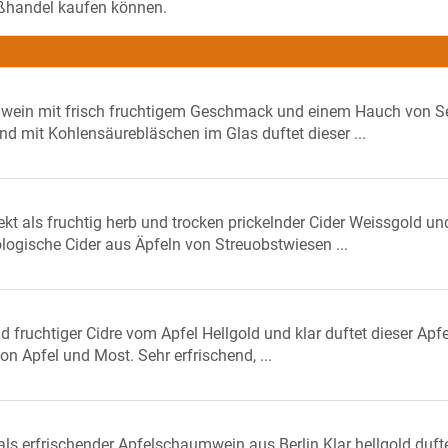
roßhandel kaufen können.
lwein mit frisch fruchtigem Geschmack und einem Hauch von S
und mit Kohlensäurebläschen im Glas duftet dieser ...
ekt als fruchtig herb und trocken prickelnder Cider Weissgold un
ologische Cider aus Äpfeln von Streuobstwiesen ...
nd fruchtiger Cidre vom Apfel Hellgold und klar duftet dieser Apf
von Apfel und Most. Sehr erfrischend, ...
 als erfrischender Apfelschaumwein aus Berlin Klar hellgold duft