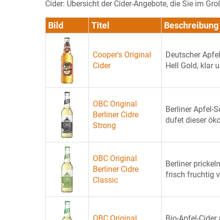
Cider: Übersicht der Cider-Angebote, die Sie im G
Bild
Titel
Beschreibung
Cooper's Original
Deutscher Apfe
Cider
Hell Gold, klar 
OBC Original
Berliner Apfel-S
Berliner Cidre
dufet dieser ök
Strong
OBC Original
Berliner prickel
Berliner Cidre
frisch fruchtig 
Classic
OBC Original
Bio-Apfel-Cider