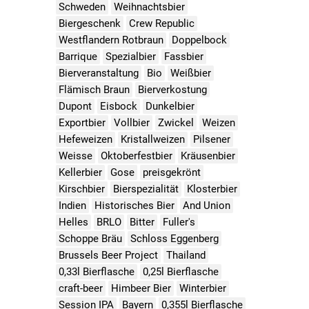
Schweden
Weihnachtsbier
Biergeschenk
Crew Republic
Westflandern Rotbraun
Doppelbock
Barrique
Spezialbier
Fassbier
Bierveranstaltung
Bio
Weißbier
Flämisch Braun
Bierverkostung
Dupont
Eisbock
Dunkelbier
Exportbier
Vollbier
Zwickel
Weizen
Hefeweizen
Kristallweizen
Pilsener
Weisse
Oktoberfestbier
Kräusenbier
Kellerbier
Gose
preisgekrönt
Kirschbier
Bierspezialität
Klosterbier
Indien
Historisches Bier
And Union
Helles
BRLO
Bitter
Fuller's
Schoppe Bräu
Schloss Eggenberg
Brussels Beer Project
Thailand
0,33l Bierflasche
0,25l Bierflasche
craft-beer
Himbeer Bier
Winterbier
Session IPA
Bayern
0,355l Bierflasche