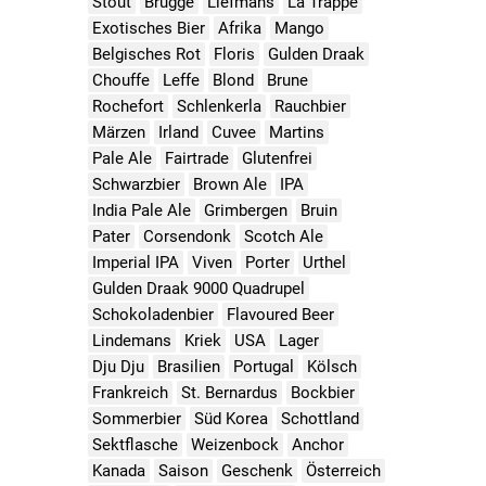
Stout
Brugge
Liefmans
La Trappe
Exotisches Bier
Afrika
Mango
Belgisches Rot
Floris
Gulden Draak
Chouffe
Leffe
Blond
Brune
Rochefort
Schlenkerla
Rauchbier
Märzen
Irland
Cuvee
Martins
Pale Ale
Fairtrade
Glutenfrei
Schwarzbier
Brown Ale
IPA
India Pale Ale
Grimbergen
Bruin
Pater
Corsendonk
Scotch Ale
Imperial IPA
Viven
Porter
Urthel
Gulden Draak 9000 Quadrupel
Schokoladenbier
Flavoured Beer
Lindemans
Kriek
USA
Lager
Dju Dju
Brasilien
Portugal
Kölsch
Frankreich
St. Bernardus
Bockbier
Sommerbier
Süd Korea
Schottland
Sektflasche
Weizenbock
Anchor
Kanada
Saison
Geschenk
Österreich