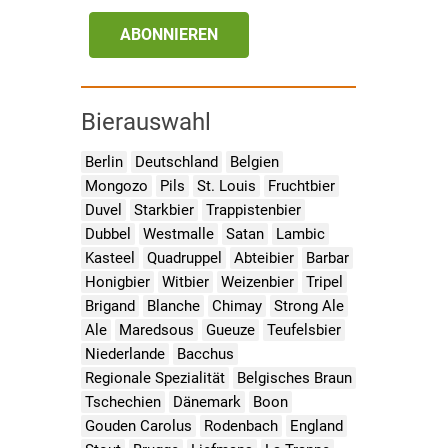
ABONNIEREN
Bierauswahl
Berlin
Deutschland
Belgien
Mongozo
Pils
St. Louis
Fruchtbier
Duvel
Starkbier
Trappistenbier
Dubbel
Westmalle
Satan
Lambic
Kasteel
Quadruppel
Abteibier
Barbar
Honigbier
Witbier
Weizenbier
Tripel
Brigand
Blanche
Chimay
Strong Ale
Ale
Maredsous
Gueuze
Teufelsbier
Niederlande
Bacchus
Regionale Spezialität
Belgisches Braun
Tschechien
Dänemark
Boon
Gouden Carolus
Rodenbach
England