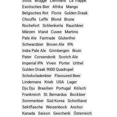
Stout
Brugge
Liefmans
La Trappe
Exotisches Bier
Afrika
Mango
Belgisches Rot
Floris
Gulden Draak
Chouffe
Leffe
Blond
Brune
Rochefort
Schlenkerla
Rauchbier
Märzen
Irland
Cuvee
Martins
Pale Ale
Fairtrade
Glutenfrei
Schwarzbier
Brown Ale
IPA
India Pale Ale
Grimbergen
Bruin
Pater
Corsendonk
Scotch Ale
Imperial IPA
Viven
Porter
Urthel
Gulden Draak 9000 Quadrupel
Schokoladenbier
Flavoured Beer
Lindemans
Kriek
USA
Lager
Dju Dju
Brasilien
Portugal
Kölsch
Frankreich
St. Bernardus
Bockbier
Sommerbier
Süd Korea
Schottland
Sektflasche
Weizenbock
Anchor
Kanada
Saison
Geschenk
Österreich