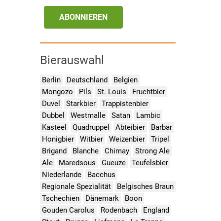
ABONNIEREN
Bierauswahl
Berlin
Deutschland
Belgien
Mongozo
Pils
St. Louis
Fruchtbier
Duvel
Starkbier
Trappistenbier
Dubbel
Westmalle
Satan
Lambic
Kasteel
Quadruppel
Abteibier
Barbar
Honigbier
Witbier
Weizenbier
Tripel
Brigand
Blanche
Chimay
Strong Ale
Ale
Maredsous
Gueuze
Teufelsbier
Niederlande
Bacchus
Regionale Spezialität
Belgisches Braun
Tschechien
Dänemark
Boon
Gouden Carolus
Rodenbach
England