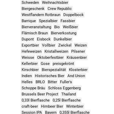
Schweden
Weihnachtsbier
Biergeschenk
Crew Republic
Westflandern Rotbraun
Doppelbock
Barrique
Spezialbier
Fassbier
Bierveranstaltung
Bio
Weißbier
Flämisch Braun
Bierverkostung
Dupont
Eisbock
Dunkelbier
Exportbier
Vollbier
Zwickel
Weizen
Hefeweizen
Kristallweizen
Pilsener
Weisse
Oktoberfestbier
Kräusenbier
Kellerbier
Gose
preisgekrönt
Kirschbier
Bierspezialität
Klosterbier
Indien
Historisches Bier
And Union
Helles
BRLO
Bitter
Fuller's
Schoppe Bräu
Schloss Eggenberg
Brussels Beer Project
Thailand
0,33l Bierflasche
0,25l Bierflasche
craft-beer
Himbeer Bier
Winterbier
Session IPA
Bayern
0,355l Bierflasche