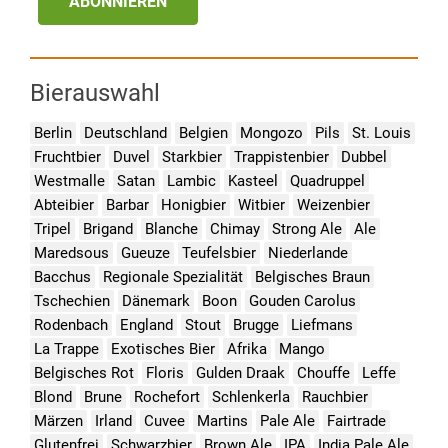
ABONNIEREN
Bierauswahl
Berlin
Deutschland
Belgien
Mongozo
Pils
St. Louis
Fruchtbier
Duvel
Starkbier
Trappistenbier
Dubbel
Westmalle
Satan
Lambic
Kasteel
Quadruppel
Abteibier
Barbar
Honigbier
Witbier
Weizenbier
Tripel
Brigand
Blanche
Chimay
Strong Ale
Ale
Maredsous
Gueuze
Teufelsbier
Niederlande
Bacchus
Regionale Spezialität
Belgisches Braun
Tschechien
Dänemark
Boon
Gouden Carolus
Rodenbach
England
Stout
Brugge
Liefmans
La Trappe
Exotisches Bier
Afrika
Mango
Belgisches Rot
Floris
Gulden Draak
Chouffe
Leffe
Blond
Brune
Rochefort
Schlenkerla
Rauchbier
Märzen
Irland
Cuvee
Martins
Pale Ale
Fairtrade
Glutenfrei
Schwarzbier
Brown Ale
IPA
India Pale Ale