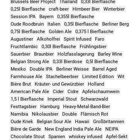
Brussels Beer Project
Thailand
0,33l Bierflasche
0,25l Bierflasche
craft-beer
Himbeer Bier
Winterbier
Session IPA
Bayern
0,355l Bierflasche
Oude Roodbruin
Italien
0,35l Bierflasche
Berliner Berg
0,75l Bierflasche
Golden Ale
0,375 l Bierflasche
Augustiner
Alkoholfrei
Spirit Infused
Faro
Fruchtlambic
0,30l Bierflasche
Frühlingsbier
Sauerbier
Braunbier
Holzfasslagerung
Barley Wine
Belgian Strong Ale
0,33l Bierdose
0,5l Bierflasche
Mexiko
Double IPA
Berliner Weisse
Barrel Aged
Farmhouse Ale
Stachelbeerbier
Limited Edition
Wit
Bière Brut
Kräuter- und Gewürzbier
Holland
American Pale Ale
Cider
Cidre
Apfelschaumwein
1,5 l Bierflasche
Imperial Stout
Schwarzwald
Festtagsbier
Hamburg
Heavy-Metal-Band-Bier
Namibia
Nikolausbier
Double
Flämisch Rot
Oude Kriek
Belgian Sour Ale
Hawaii
Großbritannien
Bière de Garde
New England India Pale Ale
NEIPA
Chocolate Stout
Spanien
whiskey infused
Apfel-Sekt