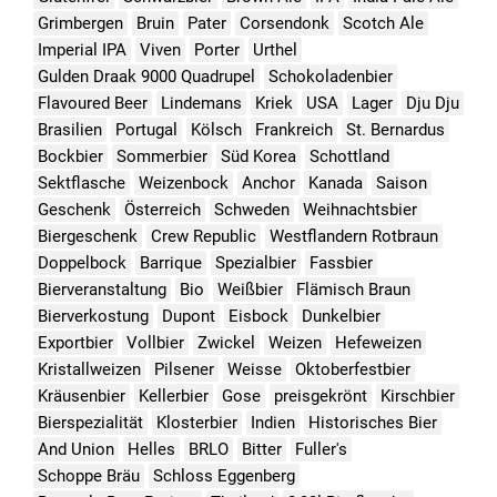
Grimbergen
Bruin
Pater
Corsendonk
Scotch Ale
Imperial IPA
Viven
Porter
Urthel
Gulden Draak 9000 Quadrupel
Schokoladenbier
Flavoured Beer
Lindemans
Kriek
USA
Lager
Dju Dju
Brasilien
Portugal
Kölsch
Frankreich
St. Bernardus
Bockbier
Sommerbier
Süd Korea
Schottland
Sektflasche
Weizenbock
Anchor
Kanada
Saison
Geschenk
Österreich
Schweden
Weihnachtsbier
Biergeschenk
Crew Republic
Westflandern Rotbraun
Doppelbock
Barrique
Spezialbier
Fassbier
Bierveranstaltung
Bio
Weißbier
Flämisch Braun
Bierverkostung
Dupont
Eisbock
Dunkelbier
Exportbier
Vollbier
Zwickel
Weizen
Hefeweizen
Kristallweizen
Pilsener
Weisse
Oktoberfestbier
Kräusenbier
Kellerbier
Gose
preisgekrönt
Kirschbier
Bierspezialität
Klosterbier
Indien
Historisches Bier
And Union
Helles
BRLO
Bitter
Fuller's
Schoppe Bräu
Schloss Eggenberg