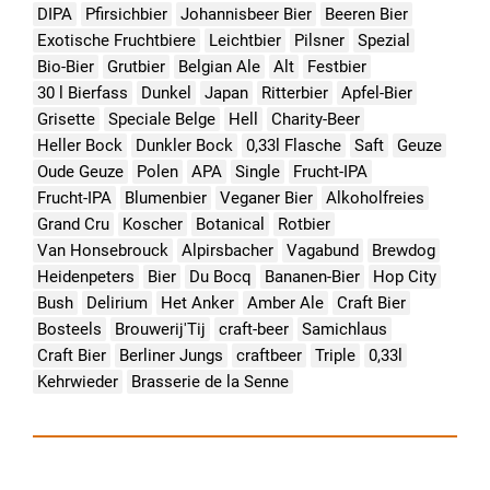
DIPA
Pfirsichbier
Johannisbeer Bier
Beeren Bier
Exotische Fruchtbiere
Leichtbier
Pilsner
Spezial
Bio-Bier
Grutbier
Belgian Ale
Alt
Festbier
30 l Bierfass
Dunkel
Japan
Ritterbier
Apfel-Bier
Grisette
Speciale Belge
Hell
Charity-Beer
Heller Bock
Dunkler Bock
0,33l Flasche
Saft
Geuze
Oude Geuze
Polen
APA
Single
Frucht-IPA
Frucht-IPA
Blumenbier
Veganer Bier
Alkoholfreies
Grand Cru
Koscher
Botanical
Rotbier
Van Honsebrouck
Alpirsbacher
Vagabund
Brewdog
Heidenpeters
Bier
Du Bocq
Bananen-Bier
Hop City
Bush
Delirium
Het Anker
Amber Ale
Craft Bier
Bosteels
Brouwerij'Tij
craft-beer
Samichlaus
Craft Bier
Berliner Jungs
craftbeer
Triple
0,33l
Kehrwieder
Brasserie de la Senne