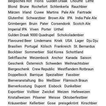
Belgisches Rot
Floris
Gulden Draak
Chouffe
Leffe
Blond
Brune
Rochefort
Schlenkerla
Rauchbier
Märzen
Irland
Cuvee
Martins
Pale Ale
Fairtrade
Glutenfrei
Schwarzbier
Brown Ale
IPA
India Pale Ale
Grimbergen
Bruin
Pater
Corsendonk
Scotch Ale
Imperial IPA
Viven
Porter
Urthel
Gulden Draak 9000 Quadrupel
Schokoladenbier
Flavoured Beer
Lindemans
Kriek
USA
Lager
Dju Dju
Brasilien
Portugal
Kölsch
Frankreich
St. Bernardus
Bockbier
Sommerbier
Süd Korea
Schottland
Sektflasche
Weizenbock
Anchor
Kanada
Saison
Geschenk
Österreich
Schweden
Weihnachtsbier
Biergeschenk
Crew Republic
Westflandern Rotbraun
Doppelbock
Barrique
Spezialbier
Fassbier
Bierveranstaltung
Bio
Weißbier
Flämisch Braun
Bierverkostung
Dupont
Eisbock
Dunkelbier
Exportbier
Vollbier
Zwickel
Weizen
Hefeweizen
Kristallweizen
Pilsener
Weisse
Oktoberfestbier
Kräusenbier
Kellerbier
Gose
preisgekrönt
Kirschbier