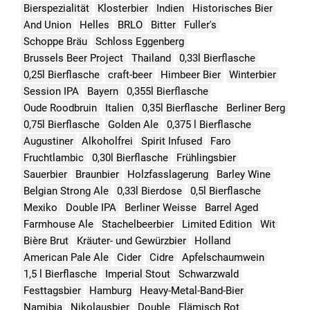
Bierspezialität
Klosterbier
Indien
Historisches Bier
And Union
Helles
BRLO
Bitter
Fuller's
Schoppe Bräu
Schloss Eggenberg
Brussels Beer Project
Thailand
0,33l Bierflasche
0,25l Bierflasche
craft-beer
Himbeer Bier
Winterbier
Session IPA
Bayern
0,355l Bierflasche
Oude Roodbruin
Italien
0,35l Bierflasche
Berliner Berg
0,75l Bierflasche
Golden Ale
0,375 l Bierflasche
Augustiner
Alkoholfrei
Spirit Infused
Faro
Fruchtlambic
0,30l Bierflasche
Frühlingsbier
Sauerbier
Braunbier
Holzfasslagerung
Barley Wine
Belgian Strong Ale
0,33l Bierdose
0,5l Bierflasche
Mexiko
Double IPA
Berliner Weisse
Barrel Aged
Farmhouse Ale
Stachelbeerbier
Limited Edition
Wit
Bière Brut
Kräuter- und Gewürzbier
Holland
American Pale Ale
Cider
Cidre
Apfelschaumwein
1,5 l Bierflasche
Imperial Stout
Schwarzwald
Festtagsbier
Hamburg
Heavy-Metal-Band-Bier
Namibia
Nikolausbier
Double
Flämisch Rot