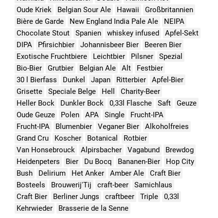
Oude Kriek
Belgian Sour Ale
Hawaii
Großbritannien
Bière de Garde
New England India Pale Ale
NEIPA
Chocolate Stout
Spanien
whiskey infused
Apfel-Sekt
DIPA
Pfirsichbier
Johannisbeer Bier
Beeren Bier
Exotische Fruchtbiere
Leichtbier
Pilsner
Spezial
Bio-Bier
Grutbier
Belgian Ale
Alt
Festbier
30 l Bierfass
Dunkel
Japan
Ritterbier
Apfel-Bier
Grisette
Speciale Belge
Hell
Charity-Beer
Heller Bock
Dunkler Bock
0,33l Flasche
Saft
Geuze
Oude Geuze
Polen
APA
Single
Frucht-IPA
Frucht-IPA
Blumenbier
Veganer Bier
Alkoholfreies
Grand Cru
Koscher
Botanical
Rotbier
Van Honsebrouck
Alpirsbacher
Vagabund
Brewdog
Heidenpeters
Bier
Du Bocq
Bananen-Bier
Hop City
Bush
Delirium
Het Anker
Amber Ale
Craft Bier
Bosteels
Brouwerij'Tij
craft-beer
Samichlaus
Craft Bier
Berliner Jungs
craftbeer
Triple
0,33l
Kehrwieder
Brasserie de la Senne