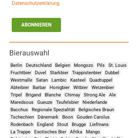
Datenschutzerklärung
ABONNIEREN
Bierauswahl
Berlin
Deutschland
Belgien
Mongozo
Pils
St. Louis
Fruchtbier
Duvel
Starkbier
Trappistenbier
Dubbel
Westmalle
Satan
Lambic
Kasteel
Quadruppel
Abteibier
Barbar
Honigbier
Witbier
Weizenbier
Tripel
Brigand
Blanche
Chimay
Strong Ale
Ale
Maredsous
Gueuze
Teufelsbier
Niederlande
Bacchus
Regionale Spezialität
Belgisches Braun
Tschechien
Dänemark
Boon
Gouden Carolus
Rodenbach
England
Stout
Brugge
Liefmans
La Trappe
Exotisches Bier
Afrika
Mango