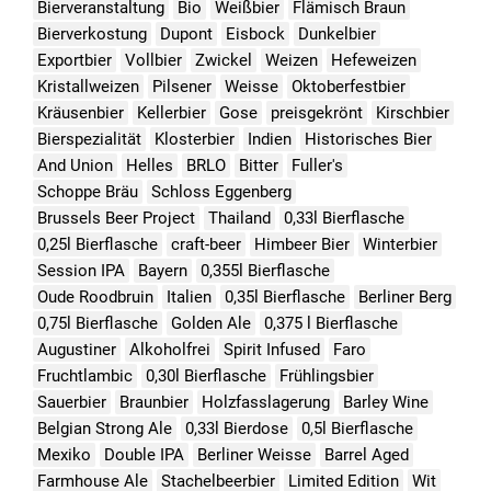
Bierveranstaltung
Bio
Weißbier
Flämisch Braun
Bierverkostung
Dupont
Eisbock
Dunkelbier
Exportbier
Vollbier
Zwickel
Weizen
Hefeweizen
Kristallweizen
Pilsener
Weisse
Oktoberfestbier
Kräusenbier
Kellerbier
Gose
preisgekrönt
Kirschbier
Bierspezialität
Klosterbier
Indien
Historisches Bier
And Union
Helles
BRLO
Bitter
Fuller's
Schoppe Bräu
Schloss Eggenberg
Brussels Beer Project
Thailand
0,33l Bierflasche
0,25l Bierflasche
craft-beer
Himbeer Bier
Winterbier
Session IPA
Bayern
0,355l Bierflasche
Oude Roodbruin
Italien
0,35l Bierflasche
Berliner Berg
0,75l Bierflasche
Golden Ale
0,375 l Bierflasche
Augustiner
Alkoholfrei
Spirit Infused
Faro
Fruchtlambic
0,30l Bierflasche
Frühlingsbier
Sauerbier
Braunbier
Holzfasslagerung
Barley Wine
Belgian Strong Ale
0,33l Bierdose
0,5l Bierflasche
Mexiko
Double IPA
Berliner Weisse
Barrel Aged
Farmhouse Ale
Stachelbeerbier
Limited Edition
Wit