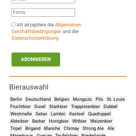
Ich akzeptiere die
Allgemeinen
Geschäftsbedingungen
und die
Datenschutzerklärung
ABONNIEREN
Bierauswahl
Berlin
Deutschland
Belgien
Mongozo
Pils
St. Louis
Fruchtbier
Duvel
Starkbier
Trappistenbier
Dubbel
Westmalle
Satan
Lambic
Kasteel
Quadruppel
Abteibier
Barbar
Honigbier
Witbier
Weizenbier
Tripel
Brigand
Blanche
Chimay
Strong Ale
Ale
Maredsous
Gueuze
Teufelsbier
Niederlande