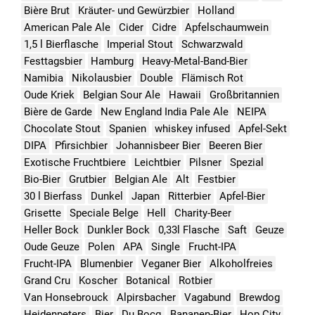
Bière Brut
Kräuter- und Gewürzbier
Holland
American Pale Ale
Cider
Cidre
Apfelschaumwein
1,5 l Bierflasche
Imperial Stout
Schwarzwald
Festtagsbier
Hamburg
Heavy-Metal-Band-Bier
Namibia
Nikolausbier
Double
Flämisch Rot
Oude Kriek
Belgian Sour Ale
Hawaii
Großbritannien
Bière de Garde
New England India Pale Ale
NEIPA
Chocolate Stout
Spanien
whiskey infused
Apfel-Sekt
DIPA
Pfirsichbier
Johannisbeer Bier
Beeren Bier
Exotische Fruchtbiere
Leichtbier
Pilsner
Spezial
Bio-Bier
Grutbier
Belgian Ale
Alt
Festbier
30 l Bierfass
Dunkel
Japan
Ritterbier
Apfel-Bier
Grisette
Speciale Belge
Hell
Charity-Beer
Heller Bock
Dunkler Bock
0,33l Flasche
Saft
Geuze
Oude Geuze
Polen
APA
Single
Frucht-IPA
Frucht-IPA
Blumenbier
Veganer Bier
Alkoholfreies
Grand Cru
Koscher
Botanical
Rotbier
Van Honsebrouck
Alpirsbacher
Vagabund
Brewdog
Heidenpeters
Bier
Du Bocq
Bananen-Bier
Hop City