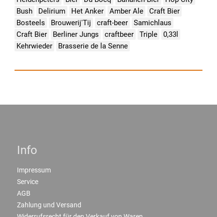
Bush
Delirium
Het Anker
Amber Ale
Craft Bier
Bosteels
Brouwerij'Tij
craft-beer
Samichlaus
Craft Bier
Berliner Jungs
craftbeer
Triple
0,33l
Kehrwieder
Brasserie de la Senne
Info
Impressum
Service
AGB
Zahlung und Versand
Widerrufsrecht für den Verkauf von Waren