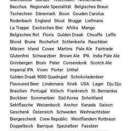
Bacchus
Regionale Spezialität
Belgisches Braun
Tschechien
Dänemark
Boon
Gouden Carolus
Rodenbach
England
Stout
Brugge
Liefmans
La Trappe
Exotisches Bier
Afrika
Mango
Belgisches Rot
Floris
Gulden Draak
Chouffe
Leffe
Blond
Brune
Rochefort
Schlenkerla
Rauchbier
Märzen
Irland
Cuvee
Martins
Pale Ale
Fairtrade
Glutenfrei
Schwarzbier
Brown Ale
IPA
India Pale Ale
Grimbergen
Bruin
Pater
Corsendonk
Scotch Ale
Imperial IPA
Viven
Porter
Urthel
Gulden Draak 9000 Quadrupel
Schokoladenbier
Flavoured Beer
Lindemans
Kriek
USA
Lager
Dju Dju
Brasilien
Portugal
Kölsch
Frankreich
St. Bernardus
Bockbier
Sommerbier
Süd Korea
Schottland
Sektflasche
Weizenbock
Anchor
Kanada
Saison
Geschenk
Österreich
Schweden
Weihnachtsbier
Biergeschenk
Crew Republic
Westflandern Rotbraun
Doppelbock
Barrique
Spezialbier
Fassbier