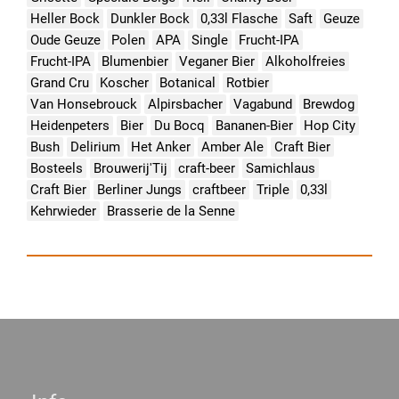
Heller Bock
Dunkler Bock
0,33l Flasche
Saft
Geuze
Oude Geuze
Polen
APA
Single
Frucht-IPA
Frucht-IPA
Blumenbier
Veganer Bier
Alkoholfreies
Grand Cru
Koscher
Botanical
Rotbier
Van Honsebrouck
Alpirsbacher
Vagabund
Brewdog
Heidenpeters
Bier
Du Bocq
Bananen-Bier
Hop City
Bush
Delirium
Het Anker
Amber Ale
Craft Bier
Bosteels
Brouwerij'Tij
craft-beer
Samichlaus
Craft Bier
Berliner Jungs
craftbeer
Triple
0,33l
Kehrwieder
Brasserie de la Senne