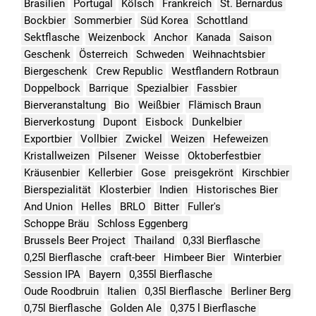
Brasilien
Portugal
Kölsch
Frankreich
St. Bernardus
Bockbier
Sommerbier
Süd Korea
Schottland
Sektflasche
Weizenbock
Anchor
Kanada
Saison
Geschenk
Österreich
Schweden
Weihnachtsbier
Biergeschenk
Crew Republic
Westflandern Rotbraun
Doppelbock
Barrique
Spezialbier
Fassbier
Bierveranstaltung
Bio
Weißbier
Flämisch Braun
Bierverkostung
Dupont
Eisbock
Dunkelbier
Exportbier
Vollbier
Zwickel
Weizen
Hefeweizen
Kristallweizen
Pilsener
Weisse
Oktoberfestbier
Kräusenbier
Kellerbier
Gose
preisgekrönt
Kirschbier
Bierspezialität
Klosterbier
Indien
Historisches Bier
And Union
Helles
BRLO
Bitter
Fuller's
Schoppe Bräu
Schloss Eggenberg
Brussels Beer Project
Thailand
0,33l Bierflasche
0,25l Bierflasche
craft-beer
Himbeer Bier
Winterbier
Session IPA
Bayern
0,355l Bierflasche
Oude Roodbruin
Italien
0,35l Bierflasche
Berliner Berg
0,75l Bierflasche
Golden Ale
0,375 l Bierflasche