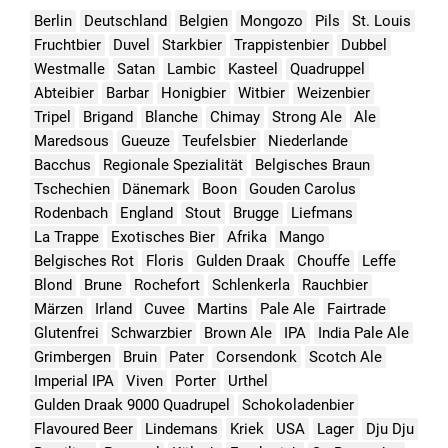
Berlin
Deutschland
Belgien
Mongozo
Pils
St. Louis
Fruchtbier
Duvel
Starkbier
Trappistenbier
Dubbel
Westmalle
Satan
Lambic
Kasteel
Quadruppel
Abteibier
Barbar
Honigbier
Witbier
Weizenbier
Tripel
Brigand
Blanche
Chimay
Strong Ale
Ale
Maredsous
Gueuze
Teufelsbier
Niederlande
Bacchus
Regionale Spezialität
Belgisches Braun
Tschechien
Dänemark
Boon
Gouden Carolus
Rodenbach
England
Stout
Brugge
Liefmans
La Trappe
Exotisches Bier
Afrika
Mango
Belgisches Rot
Floris
Gulden Draak
Chouffe
Leffe
Blond
Brune
Rochefort
Schlenkerla
Rauchbier
Märzen
Irland
Cuvee
Martins
Pale Ale
Fairtrade
Glutenfrei
Schwarzbier
Brown Ale
IPA
India Pale Ale
Grimbergen
Bruin
Pater
Corsendonk
Scotch Ale
Imperial IPA
Viven
Porter
Urthel
Gulden Draak 9000 Quadrupel
Schokoladenbier
Flavoured Beer
Lindemans
Kriek
USA
Lager
Dju Dju