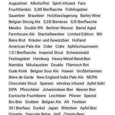
Augustiner
Alkoholfrei
Spirit Infused
Faro
Fruchtlambic
0,30l Bierflasche
Frühlingsbier
Sauerbier
Braunbier
Holzfasslagerung
Barley Wine
Belgian Strong Ale
0,33l Bierdose
0,5l Bierflasche
Mexiko
Double IPA
Berliner Weisse
Barrel Aged
Farmhouse Ale
Stachelbeerbier
Limited Edition
Wit
Bière Brut
Kräuter- und Gewürzbier
Holland
American Pale Ale
Cider
Cidre
Apfelschaumwein
1,5 l Bierflasche
Imperial Stout
Schwarzwald
Festtagsbier
Hamburg
Heavy-Metal-Band-Bier
Namibia
Nikolausbier
Double
Flämisch Rot
Oude Kriek
Belgian Sour Ale
Hawaii
Großbritannien
Bière de Garde
New England India Pale Ale
NEIPA
Chocolate Stout
Spanien
whiskey infused
Apfel-Sekt
DIPA
Pfirsichbier
Johannisbeer Bier
Beeren Bier
Exotische Fruchtbiere
Leichtbier
Pilsner
Spezial
Bio-Bier
Grutbier
Belgian Ale
Alt
Festbier
30 l Bierfass
Dunkel
Japan
Ritterbier
Apfel-Bier
Grisette
Speciale Belge
Hell
Charity-Beer