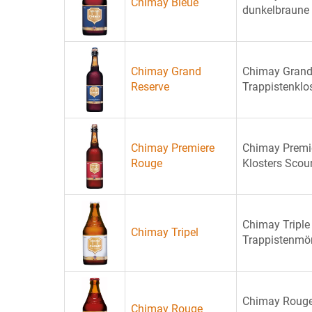
Chimay Bleue
dunkelbraune S
Chimay Grand
Chimay Grand R
Reserve
Trappistenklos
Chimay Premiere
Chimay Premie
Rouge
Klosters Scour
Chimay Triple 
Chimay Tripel
Trappistenmön
Chimay Rouge i
Chimay Rouge