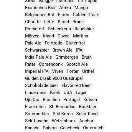
Stout
Brugge
Liefmans
La Trappe
Exotisches Bier
Afrika
Mango
Belgisches Rot
Floris
Gulden Draak
Chouffe
Leffe
Blond
Brune
Rochefort
Schlenkerla
Rauchbier
Märzen
Irland
Cuvee
Martins
Pale Ale
Fairtrade
Glutenfrei
Schwarzbier
Brown Ale
IPA
India Pale Ale
Grimbergen
Bruin
Pater
Corsendonk
Scotch Ale
Imperial IPA
Viven
Porter
Urthel
Gulden Draak 9000 Quadrupel
Schokoladenbier
Flavoured Beer
Lindemans
Kriek
USA
Lager
Dju Dju
Brasilien
Portugal
Kölsch
Frankreich
St. Bernardus
Bockbier
Sommerbier
Süd Korea
Schottland
Sektflasche
Weizenbock
Anchor
Kanada
Saison
Geschenk
Österreich