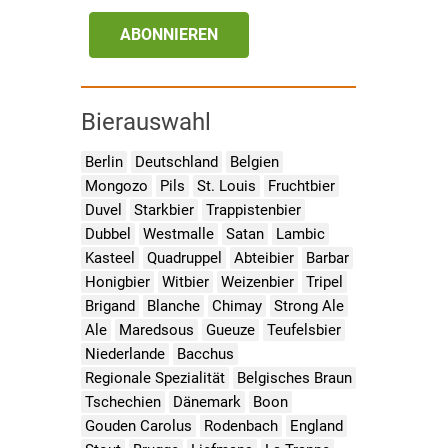
ABONNIEREN
Bierauswahl
Berlin
Deutschland
Belgien
Mongozo
Pils
St. Louis
Fruchtbier
Duvel
Starkbier
Trappistenbier
Dubbel
Westmalle
Satan
Lambic
Kasteel
Quadruppel
Abteibier
Barbar
Honigbier
Witbier
Weizenbier
Tripel
Brigand
Blanche
Chimay
Strong Ale
Ale
Maredsous
Gueuze
Teufelsbier
Niederlande
Bacchus
Regionale Spezialität
Belgisches Braun
Tschechien
Dänemark
Boon
Gouden Carolus
Rodenbach
England