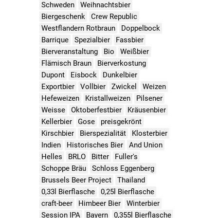
Schweden
Weihnachtsbier
Biergeschenk
Crew Republic
Westflandern Rotbraun
Doppelbock
Barrique
Spezialbier
Fassbier
Bierveranstaltung
Bio
Weißbier
Flämisch Braun
Bierverkostung
Dupont
Eisbock
Dunkelbier
Exportbier
Vollbier
Zwickel
Weizen
Hefeweizen
Kristallweizen
Pilsener
Weisse
Oktoberfestbier
Kräusenbier
Kellerbier
Gose
preisgekrönt
Kirschbier
Bierspezialität
Klosterbier
Indien
Historisches Bier
And Union
Helles
BRLO
Bitter
Fuller's
Schoppe Bräu
Schloss Eggenberg
Brussels Beer Project
Thailand
0,33l Bierflasche
0,25l Bierflasche
craft-beer
Himbeer Bier
Winterbier
Session IPA
Bayern
0,355l Bierflasche