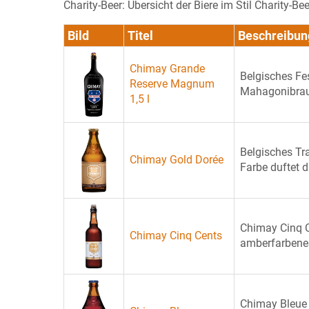
Charity-Beer: Übersicht der Biere im Stil Charity-B
Bild
Titel
Beschreibun
Chimay Grande
Belgisches Fe
Reserve Magnum
Mahagonibraun
1,5 l
Belgisches Tra
Chimay Gold Dorée
Farbe duftet di
Chimay Cinq Ce
Chimay Cinq Cents
amberfarbenes, 
Chimay Bleue i