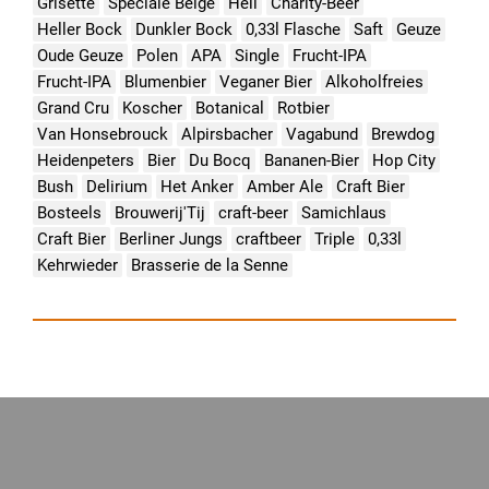
Grisette
Speciale Belge
Hell
Charity-Beer
Heller Bock
Dunkler Bock
0,33l Flasche
Saft
Geuze
Oude Geuze
Polen
APA
Single
Frucht-IPA
Frucht-IPA
Blumenbier
Veganer Bier
Alkoholfreies
Grand Cru
Koscher
Botanical
Rotbier
Van Honsebrouck
Alpirsbacher
Vagabund
Brewdog
Heidenpeters
Bier
Du Bocq
Bananen-Bier
Hop City
Bush
Delirium
Het Anker
Amber Ale
Craft Bier
Bosteels
Brouwerij'Tij
craft-beer
Samichlaus
Craft Bier
Berliner Jungs
craftbeer
Triple
0,33l
Kehrwieder
Brasserie de la Senne