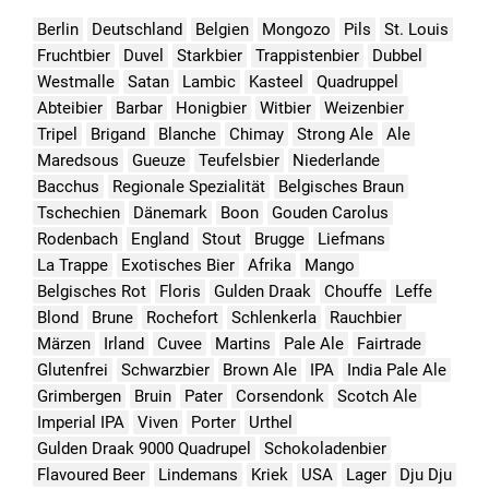
Berlin
Deutschland
Belgien
Mongozo
Pils
St. Louis
Fruchtbier
Duvel
Starkbier
Trappistenbier
Dubbel
Westmalle
Satan
Lambic
Kasteel
Quadruppel
Abteibier
Barbar
Honigbier
Witbier
Weizenbier
Tripel
Brigand
Blanche
Chimay
Strong Ale
Ale
Maredsous
Gueuze
Teufelsbier
Niederlande
Bacchus
Regionale Spezialität
Belgisches Braun
Tschechien
Dänemark
Boon
Gouden Carolus
Rodenbach
England
Stout
Brugge
Liefmans
La Trappe
Exotisches Bier
Afrika
Mango
Belgisches Rot
Floris
Gulden Draak
Chouffe
Leffe
Blond
Brune
Rochefort
Schlenkerla
Rauchbier
Märzen
Irland
Cuvee
Martins
Pale Ale
Fairtrade
Glutenfrei
Schwarzbier
Brown Ale
IPA
India Pale Ale
Grimbergen
Bruin
Pater
Corsendonk
Scotch Ale
Imperial IPA
Viven
Porter
Urthel
Gulden Draak 9000 Quadrupel
Schokoladenbier
Flavoured Beer
Lindemans
Kriek
USA
Lager
Dju Dju