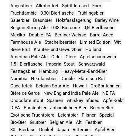
Augustiner
Alkoholfrei
Spirit Infused
Faro
Fruchtlambic
0,30l Bierflasche
Frühlingsbier
Sauerbier
Braunbier
Holzfasslagerung
Barley Wine
Belgian Strong Ale
0,33l Bierdose
0,5l Bierflasche
Mexiko
Double IPA
Berliner Weisse
Barrel Aged
Farmhouse Ale
Stachelbeerbier
Limited Edition
Wit
Bière Brut
Kräuter- und Gewürzbier
Holland
American Pale Ale
Cider
Cidre
Apfelschaumwein
1,5 l Bierflasche
Imperial Stout
Schwarzwald
Festtagsbier
Hamburg
Heavy-Metal-Band-Bier
Namibia
Nikolausbier
Double
Flämisch Rot
Oude Kriek
Belgian Sour Ale
Hawaii
Großbritannien
Bière de Garde
New England India Pale Ale
NEIPA
Chocolate Stout
Spanien
whiskey infused
Apfel-Sekt
DIPA
Pfirsichbier
Johannisbeer Bier
Beeren Bier
Exotische Fruchtbiere
Leichtbier
Pilsner
Spezial
Bio-Bier
Grutbier
Belgian Ale
Alt
Festbier
30 l Bierfass
Dunkel
Japan
Ritterbier
Apfel-Bier