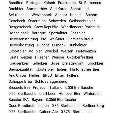
Brasilien
Portugal
Kölsch
Frankreich
St. Bernardus
Bockbier
Sommerbier
Süd Korea
Schottland
Sektflasche
Weizenbock
Anchor
Kanada
Saison
Geschenk
Österreich
Schweden
Weihnachtsbier
Biergeschenk
Crew Republic
Westflandern Rotbraun
Doppelbock
Barrique
Spezialbier
Fassbier
Bierveranstaltung
Bio
Weißbier
Flämisch Braun
Bierverkostung
Dupont
Eisbock
Dunkelbier
Exportbier
Vollbier
Zwickel
Weizen
Hefeweizen
Kristallweizen
Pilsener
Weisse
Oktoberfestbier
Kräusenbier
Kellerbier
Gose
preisgekrönt
Kirschbier
Bierspezialität
Klosterbier
Indien
Historisches Bier
And Union
Helles
BRLO
Bitter
Fuller's
Schoppe Bräu
Schloss Eggenberg
Brussels Beer Project
Thailand
0,33l Bierflasche
0,25l Bierflasche
craft-beer
Himbeer Bier
Winterbier
Session IPA
Bayern
0,355l Bierflasche
Oude Roodbruin
Italien
0,35l Bierflasche
Berliner Berg
0,75l Bierflasche
Golden Ale
0,375 l Bierflasche