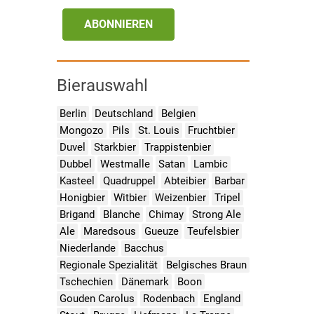
ABONNIEREN
Bierauswahl
Berlin
Deutschland
Belgien
Mongozo
Pils
St. Louis
Fruchtbier
Duvel
Starkbier
Trappistenbier
Dubbel
Westmalle
Satan
Lambic
Kasteel
Quadruppel
Abteibier
Barbar
Honigbier
Witbier
Weizenbier
Tripel
Brigand
Blanche
Chimay
Strong Ale
Ale
Maredsous
Gueuze
Teufelsbier
Niederlande
Bacchus
Regionale Spezialität
Belgisches Braun
Tschechien
Dänemark
Boon
Gouden Carolus
Rodenbach
England