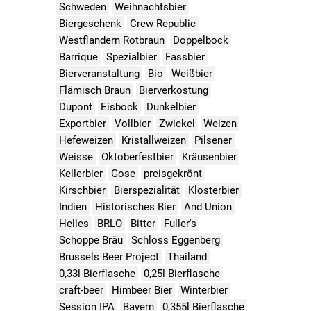
Schweden
Weihnachtsbier
Biergeschenk
Crew Republic
Westflandern Rotbraun
Doppelbock
Barrique
Spezialbier
Fassbier
Bierveranstaltung
Bio
Weißbier
Flämisch Braun
Bierverkostung
Dupont
Eisbock
Dunkelbier
Exportbier
Vollbier
Zwickel
Weizen
Hefeweizen
Kristallweizen
Pilsener
Weisse
Oktoberfestbier
Kräusenbier
Kellerbier
Gose
preisgekrönt
Kirschbier
Bierspezialität
Klosterbier
Indien
Historisches Bier
And Union
Helles
BRLO
Bitter
Fuller's
Schoppe Bräu
Schloss Eggenberg
Brussels Beer Project
Thailand
0,33l Bierflasche
0,25l Bierflasche
craft-beer
Himbeer Bier
Winterbier
Session IPA
Bayern
0,355l Bierflasche