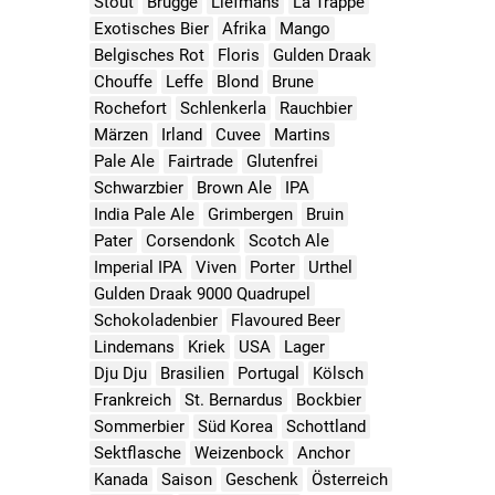
Stout
Brugge
Liefmans
La Trappe
Exotisches Bier
Afrika
Mango
Belgisches Rot
Floris
Gulden Draak
Chouffe
Leffe
Blond
Brune
Rochefort
Schlenkerla
Rauchbier
Märzen
Irland
Cuvee
Martins
Pale Ale
Fairtrade
Glutenfrei
Schwarzbier
Brown Ale
IPA
India Pale Ale
Grimbergen
Bruin
Pater
Corsendonk
Scotch Ale
Imperial IPA
Viven
Porter
Urthel
Gulden Draak 9000 Quadrupel
Schokoladenbier
Flavoured Beer
Lindemans
Kriek
USA
Lager
Dju Dju
Brasilien
Portugal
Kölsch
Frankreich
St. Bernardus
Bockbier
Sommerbier
Süd Korea
Schottland
Sektflasche
Weizenbock
Anchor
Kanada
Saison
Geschenk
Österreich