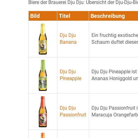
Biere der Brauerei Dju Dju: Übersicht der Dju-Dju-
Bild
Titel
Beschreibung
Dju Dju
Ein fruchtig exotisc
Banana
Schaum duftet dieses 
Dju Dju
Dju Dju Pineapple ist
Pineapple
Ananas Honiggold und l
Dju Dju
Dju Dju Passionfruit 
Passionfruit
Maracuja Orangefarben