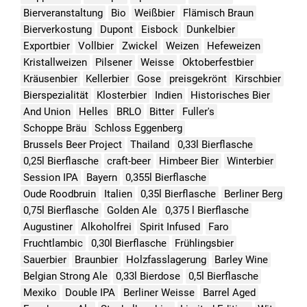
Bierveranstaltung
Bio
Weißbier
Flämisch Braun
Bierverkostung
Dupont
Eisbock
Dunkelbier
Exportbier
Vollbier
Zwickel
Weizen
Hefeweizen
Kristallweizen
Pilsener
Weisse
Oktoberfestbier
Kräusenbier
Kellerbier
Gose
preisgekrönt
Kirschbier
Bierspezialität
Klosterbier
Indien
Historisches Bier
And Union
Helles
BRLO
Bitter
Fuller's
Schoppe Bräu
Schloss Eggenberg
Brussels Beer Project
Thailand
0,33l Bierflasche
0,25l Bierflasche
craft-beer
Himbeer Bier
Winterbier
Session IPA
Bayern
0,355l Bierflasche
Oude Roodbruin
Italien
0,35l Bierflasche
Berliner Berg
0,75l Bierflasche
Golden Ale
0,375 l Bierflasche
Augustiner
Alkoholfrei
Spirit Infused
Faro
Fruchtlambic
0,30l Bierflasche
Frühlingsbier
Sauerbier
Braunbier
Holzfasslagerung
Barley Wine
Belgian Strong Ale
0,33l Bierdose
0,5l Bierflasche
Mexiko
Double IPA
Berliner Weisse
Barrel Aged