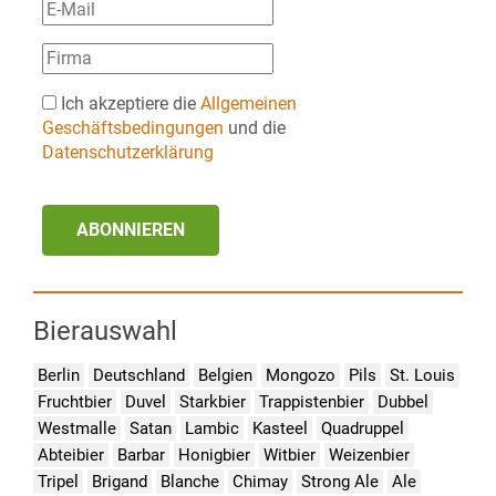
Ich akzeptiere die
Allgemeinen
Geschäftsbedingungen
und die
Datenschutzerklärung
ABONNIEREN
Bierauswahl
Berlin
Deutschland
Belgien
Mongozo
Pils
St. Louis
Fruchtbier
Duvel
Starkbier
Trappistenbier
Dubbel
Westmalle
Satan
Lambic
Kasteel
Quadruppel
Abteibier
Barbar
Honigbier
Witbier
Weizenbier
Tripel
Brigand
Blanche
Chimay
Strong Ale
Ale