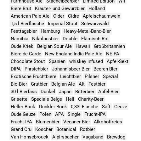
Farmhouse Ale
Stachelbeerbier
Limited Edition
Wit
Bière Brut
Kräuter- und Gewürzbier
Holland
American Pale Ale
Cider
Cidre
Apfelschaumwein
1,5 l Bierflasche
Imperial Stout
Schwarzwald
Festtagsbier
Hamburg
Heavy-Metal-Band-Bier
Namibia
Nikolausbier
Double
Flämisch Rot
Oude Kriek
Belgian Sour Ale
Hawaii
Großbritannien
Bière de Garde
New England India Pale Ale
NEIPA
Chocolate Stout
Spanien
whiskey infused
Apfel-Sekt
DIPA
Pfirsichbier
Johannisbeer Bier
Beeren Bier
Exotische Fruchtbiere
Leichtbier
Pilsner
Spezial
Bio-Bier
Grutbier
Belgian Ale
Alt
Festbier
30 l Bierfass
Dunkel
Japan
Ritterbier
Apfel-Bier
Grisette
Speciale Belge
Hell
Charity-Beer
Heller Bock
Dunkler Bock
0,33l Flasche
Saft
Geuze
Oude Geuze
Polen
APA
Single
Frucht-IPA
Frucht-IPA
Blumenbier
Veganer Bier
Alkoholfreies
Grand Cru
Koscher
Botanical
Rotbier
Van Honsebrouck
Alpirsbacher
Vagabund
Brewdog