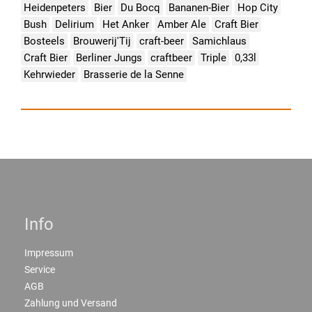
Heidenpeters
Bier
Du Bocq
Bananen-Bier
Hop City
Bush
Delirium
Het Anker
Amber Ale
Craft Bier
Bosteels
Brouwerij'Tij
craft-beer
Samichlaus
Craft Bier
Berliner Jungs
craftbeer
Triple
0,33l
Kehrwieder
Brasserie de la Senne
Info
Impressum
Service
AGB
Zahlung und Versand