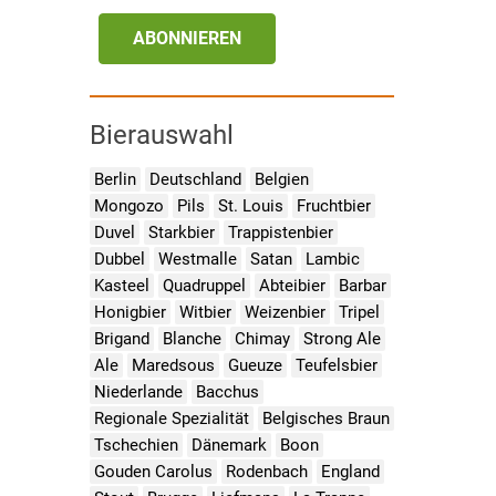
ABONNIEREN
Bierauswahl
Berlin
Deutschland
Belgien
Mongozo
Pils
St. Louis
Fruchtbier
Duvel
Starkbier
Trappistenbier
Dubbel
Westmalle
Satan
Lambic
Kasteel
Quadruppel
Abteibier
Barbar
Honigbier
Witbier
Weizenbier
Tripel
Brigand
Blanche
Chimay
Strong Ale
Ale
Maredsous
Gueuze
Teufelsbier
Niederlande
Bacchus
Regionale Spezialität
Belgisches Braun
Tschechien
Dänemark
Boon
Gouden Carolus
Rodenbach
England