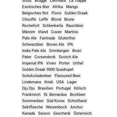
Stout
Brugge
Liefmans
La Trappe
Exotisches Bier
Afrika
Mango
Belgisches Rot
Floris
Gulden Draak
Chouffe
Leffe
Blond
Brune
Rochefort
Schlenkerla
Rauchbier
Märzen
Irland
Cuvee
Martins
Pale Ale
Fairtrade
Glutenfrei
Schwarzbier
Brown Ale
IPA
India Pale Ale
Grimbergen
Bruin
Pater
Corsendonk
Scotch Ale
Imperial IPA
Viven
Porter
Urthel
Gulden Draak 9000 Quadrupel
Schokoladenbier
Flavoured Beer
Lindemans
Kriek
USA
Lager
Dju Dju
Brasilien
Portugal
Kölsch
Frankreich
St. Bernardus
Bockbier
Sommerbier
Süd Korea
Schottland
Sektflasche
Weizenbock
Anchor
Kanada
Saison
Geschenk
Österreich