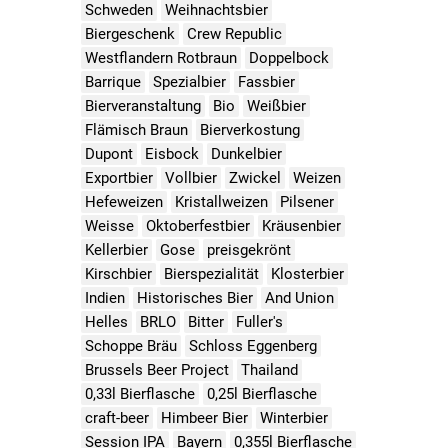
Schweden
Weihnachtsbier
Biergeschenk
Crew Republic
Westflandern Rotbraun
Doppelbock
Barrique
Spezialbier
Fassbier
Bierveranstaltung
Bio
Weißbier
Flämisch Braun
Bierverkostung
Dupont
Eisbock
Dunkelbier
Exportbier
Vollbier
Zwickel
Weizen
Hefeweizen
Kristallweizen
Pilsener
Weisse
Oktoberfestbier
Kräusenbier
Kellerbier
Gose
preisgekrönt
Kirschbier
Bierspezialität
Klosterbier
Indien
Historisches Bier
And Union
Helles
BRLO
Bitter
Fuller's
Schoppe Bräu
Schloss Eggenberg
Brussels Beer Project
Thailand
0,33l Bierflasche
0,25l Bierflasche
craft-beer
Himbeer Bier
Winterbier
Session IPA
Bayern
0,355l Bierflasche