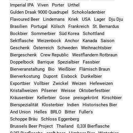
Imperial IPA
Viven
Porter
Urthel
Gulden Draak 9000 Quadrupel
Schokoladenbier
Flavoured Beer
Lindemans
Kriek
USA
Lager
Dju Dju
Brasilien
Portugal
Kölsch
Frankreich
St. Bernardus
Bockbier
Sommerbier
Süd Korea
Schottland
Sektflasche
Weizenbock
Anchor
Kanada
Saison
Geschenk
Österreich
Schweden
Weihnachtsbier
Biergeschenk
Crew Republic
Westflandern Rotbraun
Doppelbock
Barrique
Spezialbier
Fassbier
Bierveranstaltung
Bio
Weißbier
Flämisch Braun
Bierverkostung
Dupont
Eisbock
Dunkelbier
Exportbier
Vollbier
Zwickel
Weizen
Hefeweizen
Kristallweizen
Pilsener
Weisse
Oktoberfestbier
Kräusenbier
Kellerbier
Gose
preisgekrönt
Kirschbier
Bierspezialität
Klosterbier
Indien
Historisches Bier
And Union
Helles
BRLO
Bitter
Fuller's
Schoppe Bräu
Schloss Eggenberg
Brussels Beer Project
Thailand
0,33l Bierflasche