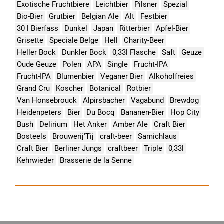
Exotische Fruchtbiere
Leichtbier
Pilsner
Spezial
Bio-Bier
Grutbier
Belgian Ale
Alt
Festbier
30 l Bierfass
Dunkel
Japan
Ritterbier
Apfel-Bier
Grisette
Speciale Belge
Hell
Charity-Beer
Heller Bock
Dunkler Bock
0,33l Flasche
Saft
Geuze
Oude Geuze
Polen
APA
Single
Frucht-IPA
Frucht-IPA
Blumenbier
Veganer Bier
Alkoholfreies
Grand Cru
Koscher
Botanical
Rotbier
Van Honsebrouck
Alpirsbacher
Vagabund
Brewdog
Heidenpeters
Bier
Du Bocq
Bananen-Bier
Hop City
Bush
Delirium
Het Anker
Amber Ale
Craft Bier
Bosteels
Brouwerij'Tij
craft-beer
Samichlaus
Craft Bier
Berliner Jungs
craftbeer
Triple
0,33l
Kehrwieder
Brasserie de la Senne