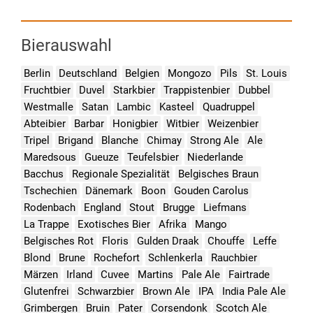
Bierauswahl
Berlin
Deutschland
Belgien
Mongozo
Pils
St. Louis
Fruchtbier
Duvel
Starkbier
Trappistenbier
Dubbel
Westmalle
Satan
Lambic
Kasteel
Quadruppel
Abteibier
Barbar
Honigbier
Witbier
Weizenbier
Tripel
Brigand
Blanche
Chimay
Strong Ale
Ale
Maredsous
Gueuze
Teufelsbier
Niederlande
Bacchus
Regionale Spezialität
Belgisches Braun
Tschechien
Dänemark
Boon
Gouden Carolus
Rodenbach
England
Stout
Brugge
Liefmans
La Trappe
Exotisches Bier
Afrika
Mango
Belgisches Rot
Floris
Gulden Draak
Chouffe
Leffe
Blond
Brune
Rochefort
Schlenkerla
Rauchbier
Märzen
Irland
Cuvee
Martins
Pale Ale
Fairtrade
Glutenfrei
Schwarzbier
Brown Ale
IPA
India Pale Ale
Grimbergen
Bruin
Pater
Corsendonk
Scotch Ale