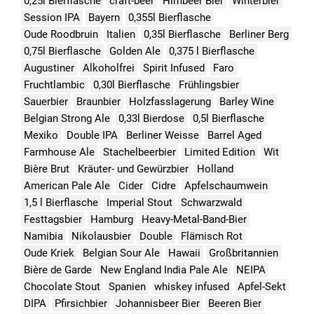
0,25l Bierflasche
craft-beer
Himbeer Bier
Winterbier
Session IPA
Bayern
0,355l Bierflasche
Oude Roodbruin
Italien
0,35l Bierflasche
Berliner Berg
0,75l Bierflasche
Golden Ale
0,375 l Bierflasche
Augustiner
Alkoholfrei
Spirit Infused
Faro
Fruchtlambic
0,30l Bierflasche
Frühlingsbier
Sauerbier
Braunbier
Holzfasslagerung
Barley Wine
Belgian Strong Ale
0,33l Bierdose
0,5l Bierflasche
Mexiko
Double IPA
Berliner Weisse
Barrel Aged
Farmhouse Ale
Stachelbeerbier
Limited Edition
Wit
Bière Brut
Kräuter- und Gewürzbier
Holland
American Pale Ale
Cider
Cidre
Apfelschaumwein
1,5 l Bierflasche
Imperial Stout
Schwarzwald
Festtagsbier
Hamburg
Heavy-Metal-Band-Bier
Namibia
Nikolausbier
Double
Flämisch Rot
Oude Kriek
Belgian Sour Ale
Hawaii
Großbritannien
Bière de Garde
New England India Pale Ale
NEIPA
Chocolate Stout
Spanien
whiskey infused
Apfel-Sekt
DIPA
Pfirsichbier
Johannisbeer Bier
Beeren Bier