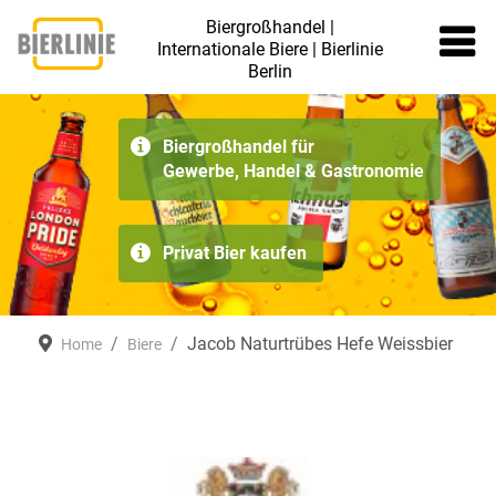
Biergroßhandel |
Internationale Biere | Bierlinie
Berlin
≡
Biergroßhandel für
Gewerbe, Handel & Gastronomie
Privat Bier kaufen
Jacob Naturtrübes Hefe Weissbier
Home
Biere