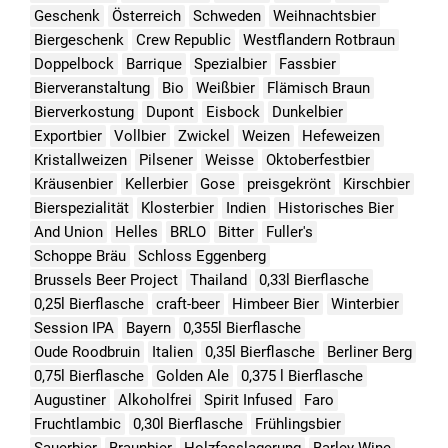
Geschenk
Österreich
Schweden
Weihnachtsbier
Biergeschenk
Crew Republic
Westflandern Rotbraun
Doppelbock
Barrique
Spezialbier
Fassbier
Bierveranstaltung
Bio
Weißbier
Flämisch Braun
Bierverkostung
Dupont
Eisbock
Dunkelbier
Exportbier
Vollbier
Zwickel
Weizen
Hefeweizen
Kristallweizen
Pilsener
Weisse
Oktoberfestbier
Kräusenbier
Kellerbier
Gose
preisgekrönt
Kirschbier
Bierspezialität
Klosterbier
Indien
Historisches Bier
And Union
Helles
BRLO
Bitter
Fuller's
Schoppe Bräu
Schloss Eggenberg
Brussels Beer Project
Thailand
0,33l Bierflasche
0,25l Bierflasche
craft-beer
Himbeer Bier
Winterbier
Session IPA
Bayern
0,355l Bierflasche
Oude Roodbruin
Italien
0,35l Bierflasche
Berliner Berg
0,75l Bierflasche
Golden Ale
0,375 l Bierflasche
Augustiner
Alkoholfrei
Spirit Infused
Faro
Fruchtlambic
0,30l Bierflasche
Frühlingsbier
Sauerbier
Braunbier
Holzfasslagerung
Barley Wine