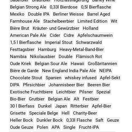
Belgian Strong Ale
0,33l Bierdose
0,5l Bierflasche
Mexiko
Double IPA
Berliner Weisse
Barrel Aged
Farmhouse Ale
Stachelbeerbier
Limited Edition
Wit
Bière Brut
Kräuter- und Gewürzbier
Holland
American Pale Ale
Cider
Cidre
Apfelschaumwein
1,5 l Bierflasche
Imperial Stout
Schwarzwald
Festtagsbier
Hamburg
Heavy-Metal-Band-Bier
Namibia
Nikolausbier
Double
Flämisch Rot
Oude Kriek
Belgian Sour Ale
Hawaii
Großbritannien
Bière de Garde
New England India Pale Ale
NEIPA
Chocolate Stout
Spanien
whiskey infused
Apfel-Sekt
DIPA
Pfirsichbier
Johannisbeer Bier
Beeren Bier
Exotische Fruchtbiere
Leichtbier
Pilsner
Spezial
Bio-Bier
Grutbier
Belgian Ale
Alt
Festbier
30 l Bierfass
Dunkel
Japan
Ritterbier
Apfel-Bier
Grisette
Speciale Belge
Hell
Charity-Beer
Heller Bock
Dunkler Bock
0,33l Flasche
Saft
Geuze
Oude Geuze
Polen
APA
Single
Frucht-IPA