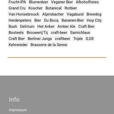
Frucht-IPA
Blumenbier
Veganer Bier
Alkoholfreies
Grand Cru
Koscher
Botanical
Rotbier
Van Honsebrouck
Alpirsbacher
Vagabund
Brewdog
Heidenpeters
Bier
Du Bocq
Bananen-Bier
Hop City
Bush
Delirium
Het Anker
Amber Ale
Craft Bier
Bosteels
Brouwerij'Tij
craft-beer
Samichlaus
Craft Bier
Berliner Jungs
craftbeer
Triple
0,33l
Kehrwieder
Brasserie de la Senne
Info
Impressum