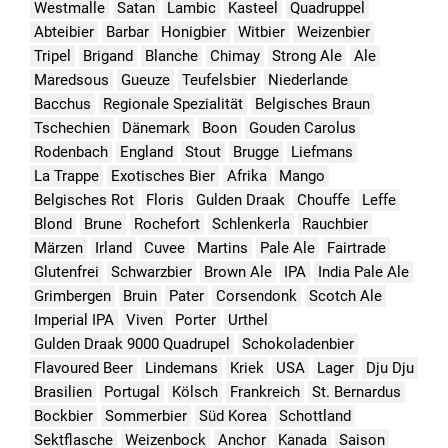
Westmalle
Satan
Lambic
Kasteel
Quadruppel
Abteibier
Barbar
Honigbier
Witbier
Weizenbier
Tripel
Brigand
Blanche
Chimay
Strong Ale
Ale
Maredsous
Gueuze
Teufelsbier
Niederlande
Bacchus
Regionale Spezialität
Belgisches Braun
Tschechien
Dänemark
Boon
Gouden Carolus
Rodenbach
England
Stout
Brugge
Liefmans
La Trappe
Exotisches Bier
Afrika
Mango
Belgisches Rot
Floris
Gulden Draak
Chouffe
Leffe
Blond
Brune
Rochefort
Schlenkerla
Rauchbier
Märzen
Irland
Cuvee
Martins
Pale Ale
Fairtrade
Glutenfrei
Schwarzbier
Brown Ale
IPA
India Pale Ale
Grimbergen
Bruin
Pater
Corsendonk
Scotch Ale
Imperial IPA
Viven
Porter
Urthel
Gulden Draak 9000 Quadrupel
Schokoladenbier
Flavoured Beer
Lindemans
Kriek
USA
Lager
Dju Dju
Brasilien
Portugal
Kölsch
Frankreich
St. Bernardus
Bockbier
Sommerbier
Süd Korea
Schottland
Sektflasche
Weizenbock
Anchor
Kanada
Saison