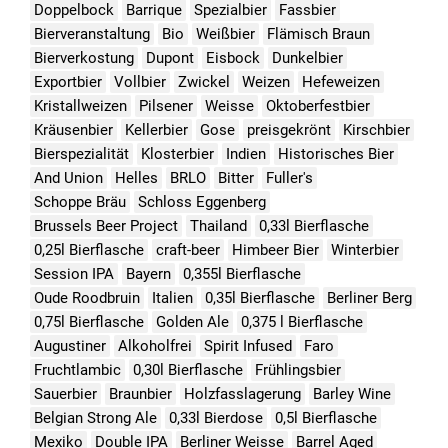
Doppelbock
Barrique
Spezialbier
Fassbier
Bierveranstaltung
Bio
Weißbier
Flämisch Braun
Bierverkostung
Dupont
Eisbock
Dunkelbier
Exportbier
Vollbier
Zwickel
Weizen
Hefeweizen
Kristallweizen
Pilsener
Weisse
Oktoberfestbier
Kräusenbier
Kellerbier
Gose
preisgekrönt
Kirschbier
Bierspezialität
Klosterbier
Indien
Historisches Bier
And Union
Helles
BRLO
Bitter
Fuller's
Schoppe Bräu
Schloss Eggenberg
Brussels Beer Project
Thailand
0,33l Bierflasche
0,25l Bierflasche
craft-beer
Himbeer Bier
Winterbier
Session IPA
Bayern
0,355l Bierflasche
Oude Roodbruin
Italien
0,35l Bierflasche
Berliner Berg
0,75l Bierflasche
Golden Ale
0,375 l Bierflasche
Augustiner
Alkoholfrei
Spirit Infused
Faro
Fruchtlambic
0,30l Bierflasche
Frühlingsbier
Sauerbier
Braunbier
Holzfasslagerung
Barley Wine
Belgian Strong Ale
0,33l Bierdose
0,5l Bierflasche
Mexiko
Double IPA
Berliner Weisse
Barrel Aged