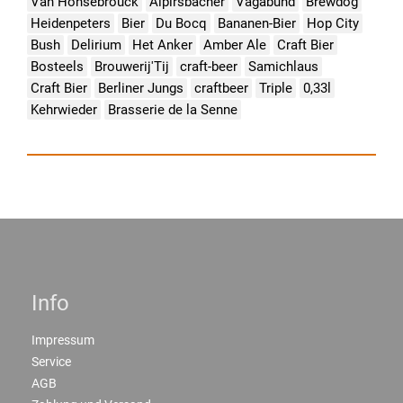
Van Honsebrouck
Alpirsbacher
Vagabund
Brewdog
Heidenpeters
Bier
Du Bocq
Bananen-Bier
Hop City
Bush
Delirium
Het Anker
Amber Ale
Craft Bier
Bosteels
Brouwerij'Tij
craft-beer
Samichlaus
Craft Bier
Berliner Jungs
craftbeer
Triple
0,33l
Kehrwieder
Brasserie de la Senne
Info
Impressum
Service
AGB