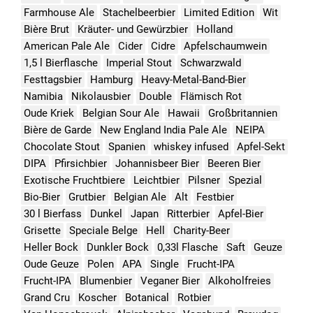
Farmhouse Ale
Stachelbeerbier
Limited Edition
Wit
Bière Brut
Kräuter- und Gewürzbier
Holland
American Pale Ale
Cider
Cidre
Apfelschaumwein
1,5 l Bierflasche
Imperial Stout
Schwarzwald
Festtagsbier
Hamburg
Heavy-Metal-Band-Bier
Namibia
Nikolausbier
Double
Flämisch Rot
Oude Kriek
Belgian Sour Ale
Hawaii
Großbritannien
Bière de Garde
New England India Pale Ale
NEIPA
Chocolate Stout
Spanien
whiskey infused
Apfel-Sekt
DIPA
Pfirsichbier
Johannisbeer Bier
Beeren Bier
Exotische Fruchtbiere
Leichtbier
Pilsner
Spezial
Bio-Bier
Grutbier
Belgian Ale
Alt
Festbier
30 l Bierfass
Dunkel
Japan
Ritterbier
Apfel-Bier
Grisette
Speciale Belge
Hell
Charity-Beer
Heller Bock
Dunkler Bock
0,33l Flasche
Saft
Geuze
Oude Geuze
Polen
APA
Single
Frucht-IPA
Frucht-IPA
Blumenbier
Veganer Bier
Alkoholfreies
Grand Cru
Koscher
Botanical
Rotbier