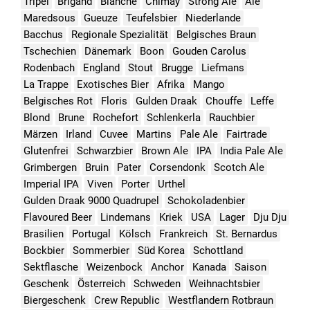
Tripel
Brigand
Blanche
Chimay
Strong Ale
Ale
Maredsous
Gueuze
Teufelsbier
Niederlande
Bacchus
Regionale Spezialität
Belgisches Braun
Tschechien
Dänemark
Boon
Gouden Carolus
Rodenbach
England
Stout
Brugge
Liefmans
La Trappe
Exotisches Bier
Afrika
Mango
Belgisches Rot
Floris
Gulden Draak
Chouffe
Leffe
Blond
Brune
Rochefort
Schlenkerla
Rauchbier
Märzen
Irland
Cuvee
Martins
Pale Ale
Fairtrade
Glutenfrei
Schwarzbier
Brown Ale
IPA
India Pale Ale
Grimbergen
Bruin
Pater
Corsendonk
Scotch Ale
Imperial IPA
Viven
Porter
Urthel
Gulden Draak 9000 Quadrupel
Schokoladenbier
Flavoured Beer
Lindemans
Kriek
USA
Lager
Dju Dju
Brasilien
Portugal
Kölsch
Frankreich
St. Bernardus
Bockbier
Sommerbier
Süd Korea
Schottland
Sektflasche
Weizenbock
Anchor
Kanada
Saison
Geschenk
Österreich
Schweden
Weihnachtsbier
Biergeschenk
Crew Republic
Westflandern Rotbraun