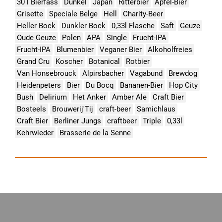
30 l Bierfass
Dunkel
Japan
Ritterbier
Apfel-Bier
Grisette
Speciale Belge
Hell
Charity-Beer
Heller Bock
Dunkler Bock
0,33l Flasche
Saft
Geuze
Oude Geuze
Polen
APA
Single
Frucht-IPA
Frucht-IPA
Blumenbier
Veganer Bier
Alkoholfreies
Grand Cru
Koscher
Botanical
Rotbier
Van Honsebrouck
Alpirsbacher
Vagabund
Brewdog
Heidenpeters
Bier
Du Bocq
Bananen-Bier
Hop City
Bush
Delirium
Het Anker
Amber Ale
Craft Bier
Bosteels
Brouwerij'Tij
craft-beer
Samichlaus
Craft Bier
Berliner Jungs
craftbeer
Triple
0,33l
Kehrwieder
Brasserie de la Senne