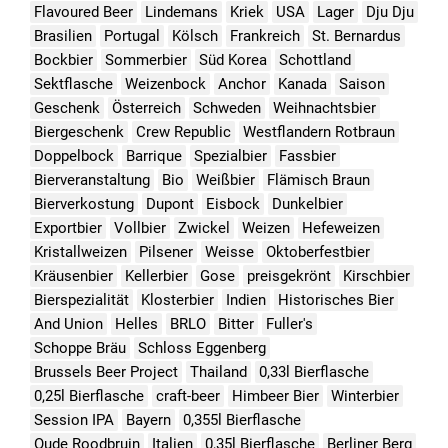
Flavoured Beer
Lindemans
Kriek
USA
Lager
Dju Dju
Brasilien
Portugal
Kölsch
Frankreich
St. Bernardus
Bockbier
Sommerbier
Süd Korea
Schottland
Sektflasche
Weizenbock
Anchor
Kanada
Saison
Geschenk
Österreich
Schweden
Weihnachtsbier
Biergeschenk
Crew Republic
Westflandern Rotbraun
Doppelbock
Barrique
Spezialbier
Fassbier
Bierveranstaltung
Bio
Weißbier
Flämisch Braun
Bierverkostung
Dupont
Eisbock
Dunkelbier
Exportbier
Vollbier
Zwickel
Weizen
Hefeweizen
Kristallweizen
Pilsener
Weisse
Oktoberfestbier
Kräusenbier
Kellerbier
Gose
preisgekrönt
Kirschbier
Bierspezialität
Klosterbier
Indien
Historisches Bier
And Union
Helles
BRLO
Bitter
Fuller's
Schoppe Bräu
Schloss Eggenberg
Brussels Beer Project
Thailand
0,33l Bierflasche
0,25l Bierflasche
craft-beer
Himbeer Bier
Winterbier
Session IPA
Bayern
0,355l Bierflasche
Oude Roodbruin
Italien
0,35l Bierflasche
Berliner Berg