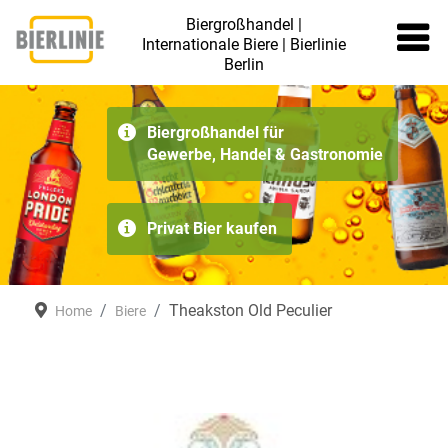
Biergroßhandel |
Internationale Biere | Bierlinie
Berlin
≡
Biergroßhandel für
Gewerbe, Handel & Gastronomie
Privat Bier kaufen
Theakston Old Peculier
Home
Biere