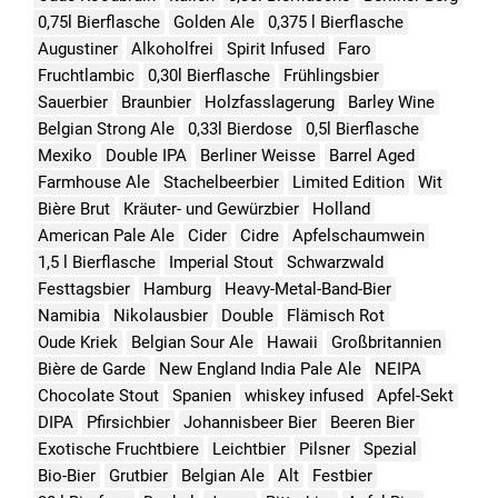
0,75l Bierflasche
Golden Ale
0,375 l Bierflasche
Augustiner
Alkoholfrei
Spirit Infused
Faro
Fruchtlambic
0,30l Bierflasche
Frühlingsbier
Sauerbier
Braunbier
Holzfasslagerung
Barley Wine
Belgian Strong Ale
0,33l Bierdose
0,5l Bierflasche
Mexiko
Double IPA
Berliner Weisse
Barrel Aged
Farmhouse Ale
Stachelbeerbier
Limited Edition
Wit
Bière Brut
Kräuter- und Gewürzbier
Holland
American Pale Ale
Cider
Cidre
Apfelschaumwein
1,5 l Bierflasche
Imperial Stout
Schwarzwald
Festtagsbier
Hamburg
Heavy-Metal-Band-Bier
Namibia
Nikolausbier
Double
Flämisch Rot
Oude Kriek
Belgian Sour Ale
Hawaii
Großbritannien
Bière de Garde
New England India Pale Ale
NEIPA
Chocolate Stout
Spanien
whiskey infused
Apfel-Sekt
DIPA
Pfirsichbier
Johannisbeer Bier
Beeren Bier
Exotische Fruchtbiere
Leichtbier
Pilsner
Spezial
Bio-Bier
Grutbier
Belgian Ale
Alt
Festbier