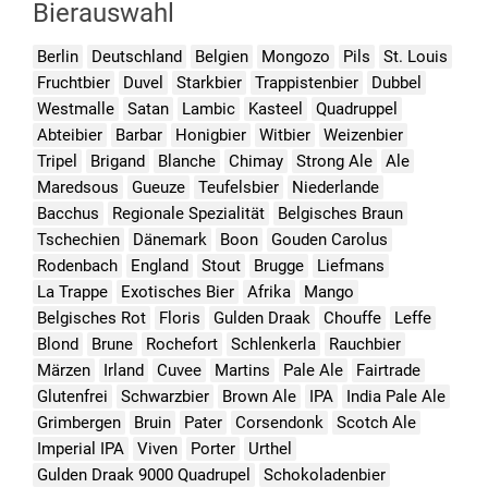
Bierauswahl
Berlin
Deutschland
Belgien
Mongozo
Pils
St. Louis
Fruchtbier
Duvel
Starkbier
Trappistenbier
Dubbel
Westmalle
Satan
Lambic
Kasteel
Quadruppel
Abteibier
Barbar
Honigbier
Witbier
Weizenbier
Tripel
Brigand
Blanche
Chimay
Strong Ale
Ale
Maredsous
Gueuze
Teufelsbier
Niederlande
Bacchus
Regionale Spezialität
Belgisches Braun
Tschechien
Dänemark
Boon
Gouden Carolus
Rodenbach
England
Stout
Brugge
Liefmans
La Trappe
Exotisches Bier
Afrika
Mango
Belgisches Rot
Floris
Gulden Draak
Chouffe
Leffe
Blond
Brune
Rochefort
Schlenkerla
Rauchbier
Märzen
Irland
Cuvee
Martins
Pale Ale
Fairtrade
Glutenfrei
Schwarzbier
Brown Ale
IPA
India Pale Ale
Grimbergen
Bruin
Pater
Corsendonk
Scotch Ale
Imperial IPA
Viven
Porter
Urthel
Gulden Draak 9000 Quadrupel
Schokoladenbier