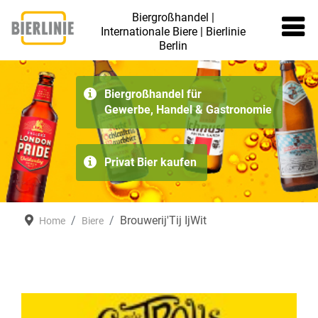
Biergroßhandel |
Internationale Biere | Bierlinie
Berlin
≡
Biergroßhandel für
Gewerbe, Handel & Gastronomie
Privat Bier kaufen
Brouwerij'Tij IjWit
Home
Biere