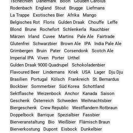
Tschechien
Dänemark
Boon
Gouden Carolus
Rodenbach
England
Stout
Brugge
Liefmans
La Trappe
Exotisches Bier
Afrika
Mango
Belgisches Rot
Floris
Gulden Draak
Chouffe
Leffe
Blond
Brune
Rochefort
Schlenkerla
Rauchbier
Märzen
Irland
Cuvee
Martins
Pale Ale
Fairtrade
Glutenfrei
Schwarzbier
Brown Ale
IPA
India Pale Ale
Grimbergen
Bruin
Pater
Corsendonk
Scotch Ale
Imperial IPA
Viven
Porter
Urthel
Gulden Draak 9000 Quadrupel
Schokoladenbier
Flavoured Beer
Lindemans
Kriek
USA
Lager
Dju Dju
Brasilien
Portugal
Kölsch
Frankreich
St. Bernardus
Bockbier
Sommerbier
Süd Korea
Schottland
Sektflasche
Weizenbock
Anchor
Kanada
Saison
Geschenk
Österreich
Schweden
Weihnachtsbier
Biergeschenk
Crew Republic
Westflandern Rotbraun
Doppelbock
Barrique
Spezialbier
Fassbier
Bierveranstaltung
Bio
Weißbier
Flämisch Braun
Bierverkostung
Dupont
Eisbock
Dunkelbier