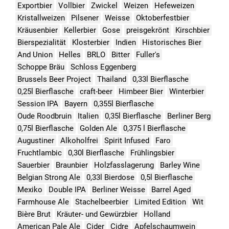
Exportbier
Vollbier
Zwickel
Weizen
Hefeweizen
Kristallweizen
Pilsener
Weisse
Oktoberfestbier
Kräusenbier
Kellerbier
Gose
preisgekrönt
Kirschbier
Bierspezialität
Klosterbier
Indien
Historisches Bier
And Union
Helles
BRLO
Bitter
Fuller's
Schoppe Bräu
Schloss Eggenberg
Brussels Beer Project
Thailand
0,33l Bierflasche
0,25l Bierflasche
craft-beer
Himbeer Bier
Winterbier
Session IPA
Bayern
0,355l Bierflasche
Oude Roodbruin
Italien
0,35l Bierflasche
Berliner Berg
0,75l Bierflasche
Golden Ale
0,375 l Bierflasche
Augustiner
Alkoholfrei
Spirit Infused
Faro
Fruchtlambic
0,30l Bierflasche
Frühlingsbier
Sauerbier
Braunbier
Holzfasslagerung
Barley Wine
Belgian Strong Ale
0,33l Bierdose
0,5l Bierflasche
Mexiko
Double IPA
Berliner Weisse
Barrel Aged
Farmhouse Ale
Stachelbeerbier
Limited Edition
Wit
Bière Brut
Kräuter- und Gewürzbier
Holland
American Pale Ale
Cider
Cidre
Apfelschaumwein