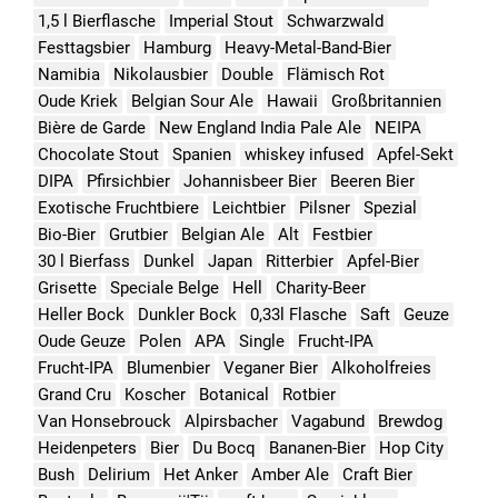
1,5 l Bierflasche
Imperial Stout
Schwarzwald
Festtagsbier
Hamburg
Heavy-Metal-Band-Bier
Namibia
Nikolausbier
Double
Flämisch Rot
Oude Kriek
Belgian Sour Ale
Hawaii
Großbritannien
Bière de Garde
New England India Pale Ale
NEIPA
Chocolate Stout
Spanien
whiskey infused
Apfel-Sekt
DIPA
Pfirsichbier
Johannisbeer Bier
Beeren Bier
Exotische Fruchtbiere
Leichtbier
Pilsner
Spezial
Bio-Bier
Grutbier
Belgian Ale
Alt
Festbier
30 l Bierfass
Dunkel
Japan
Ritterbier
Apfel-Bier
Grisette
Speciale Belge
Hell
Charity-Beer
Heller Bock
Dunkler Bock
0,33l Flasche
Saft
Geuze
Oude Geuze
Polen
APA
Single
Frucht-IPA
Frucht-IPA
Blumenbier
Veganer Bier
Alkoholfreies
Grand Cru
Koscher
Botanical
Rotbier
Van Honsebrouck
Alpirsbacher
Vagabund
Brewdog
Heidenpeters
Bier
Du Bocq
Bananen-Bier
Hop City
Bush
Delirium
Het Anker
Amber Ale
Craft Bier