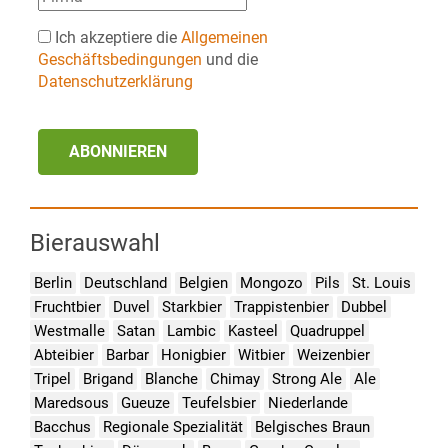
Ich akzeptiere die
Allgemeinen
Geschäftsbedingungen
und die
Datenschutzerklärung
ABONNIEREN
Bierauswahl
Berlin
Deutschland
Belgien
Mongozo
Pils
St. Louis
Fruchtbier
Duvel
Starkbier
Trappistenbier
Dubbel
Westmalle
Satan
Lambic
Kasteel
Quadruppel
Abteibier
Barbar
Honigbier
Witbier
Weizenbier
Tripel
Brigand
Blanche
Chimay
Strong Ale
Ale
Maredsous
Gueuze
Teufelsbier
Niederlande
Bacchus
Regionale Spezialität
Belgisches Braun