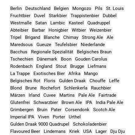
Berlin
Deutschland
Belgien
Mongozo
Pils
St. Louis
Fruchtbier
Duvel
Starkbier
Trappistenbier
Dubbel
Westmalle
Satan
Lambic
Kasteel
Quadruppel
Abteibier
Barbar
Honigbier
Witbier
Weizenbier
Tripel
Brigand
Blanche
Chimay
Strong Ale
Ale
Maredsous
Gueuze
Teufelsbier
Niederlande
Bacchus
Regionale Spezialität
Belgisches Braun
Tschechien
Dänemark
Boon
Gouden Carolus
Rodenbach
England
Stout
Brugge
Liefmans
La Trappe
Exotisches Bier
Afrika
Mango
Belgisches Rot
Floris
Gulden Draak
Chouffe
Leffe
Blond
Brune
Rochefort
Schlenkerla
Rauchbier
Märzen
Irland
Cuvee
Martins
Pale Ale
Fairtrade
Glutenfrei
Schwarzbier
Brown Ale
IPA
India Pale Ale
Grimbergen
Bruin
Pater
Corsendonk
Scotch Ale
Imperial IPA
Viven
Porter
Urthel
Gulden Draak 9000 Quadrupel
Schokoladenbier
Flavoured Beer
Lindemans
Kriek
USA
Lager
Dju Dju