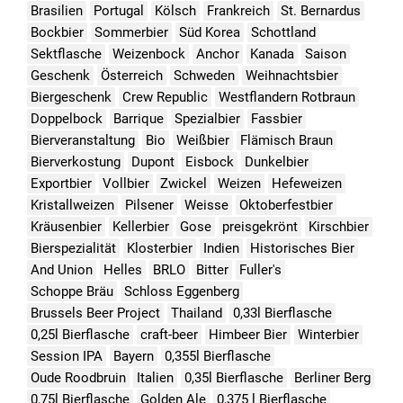
Brasilien
Portugal
Kölsch
Frankreich
St. Bernardus
Bockbier
Sommerbier
Süd Korea
Schottland
Sektflasche
Weizenbock
Anchor
Kanada
Saison
Geschenk
Österreich
Schweden
Weihnachtsbier
Biergeschenk
Crew Republic
Westflandern Rotbraun
Doppelbock
Barrique
Spezialbier
Fassbier
Bierveranstaltung
Bio
Weißbier
Flämisch Braun
Bierverkostung
Dupont
Eisbock
Dunkelbier
Exportbier
Vollbier
Zwickel
Weizen
Hefeweizen
Kristallweizen
Pilsener
Weisse
Oktoberfestbier
Kräusenbier
Kellerbier
Gose
preisgekrönt
Kirschbier
Bierspezialität
Klosterbier
Indien
Historisches Bier
And Union
Helles
BRLO
Bitter
Fuller's
Schoppe Bräu
Schloss Eggenberg
Brussels Beer Project
Thailand
0,33l Bierflasche
0,25l Bierflasche
craft-beer
Himbeer Bier
Winterbier
Session IPA
Bayern
0,355l Bierflasche
Oude Roodbruin
Italien
0,35l Bierflasche
Berliner Berg
0,75l Bierflasche
Golden Ale
0,375 l Bierflasche