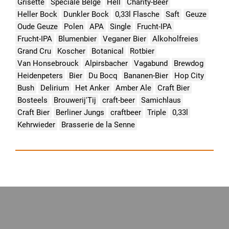
Grisette
Speciale Belge
Hell
Charity-Beer
Heller Bock
Dunkler Bock
0,33l Flasche
Saft
Geuze
Oude Geuze
Polen
APA
Single
Frucht-IPA
Frucht-IPA
Blumenbier
Veganer Bier
Alkoholfreies
Grand Cru
Koscher
Botanical
Rotbier
Van Honsebrouck
Alpirsbacher
Vagabund
Brewdog
Heidenpeters
Bier
Du Bocq
Bananen-Bier
Hop City
Bush
Delirium
Het Anker
Amber Ale
Craft Bier
Bosteels
Brouwerij'Tij
craft-beer
Samichlaus
Craft Bier
Berliner Jungs
craftbeer
Triple
0,33l
Kehrwieder
Brasserie de la Senne