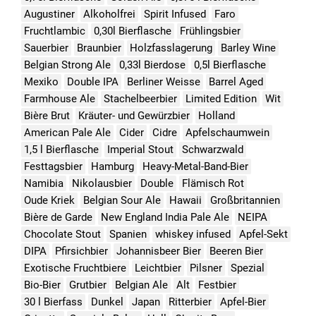
Augustiner
Alkoholfrei
Spirit Infused
Faro
Fruchtlambic
0,30l Bierflasche
Frühlingsbier
Sauerbier
Braunbier
Holzfasslagerung
Barley Wine
Belgian Strong Ale
0,33l Bierdose
0,5l Bierflasche
Mexiko
Double IPA
Berliner Weisse
Barrel Aged
Farmhouse Ale
Stachelbeerbier
Limited Edition
Wit
Bière Brut
Kräuter- und Gewürzbier
Holland
American Pale Ale
Cider
Cidre
Apfelschaumwein
1,5 l Bierflasche
Imperial Stout
Schwarzwald
Festtagsbier
Hamburg
Heavy-Metal-Band-Bier
Namibia
Nikolausbier
Double
Flämisch Rot
Oude Kriek
Belgian Sour Ale
Hawaii
Großbritannien
Bière de Garde
New England India Pale Ale
NEIPA
Chocolate Stout
Spanien
whiskey infused
Apfel-Sekt
DIPA
Pfirsichbier
Johannisbeer Bier
Beeren Bier
Exotische Fruchtbiere
Leichtbier
Pilsner
Spezial
Bio-Bier
Grutbier
Belgian Ale
Alt
Festbier
30 l Bierfass
Dunkel
Japan
Ritterbier
Apfel-Bier