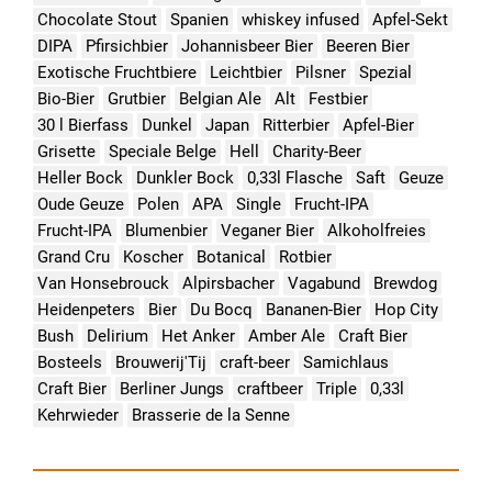
Chocolate Stout
Spanien
whiskey infused
Apfel-Sekt
DIPA
Pfirsichbier
Johannisbeer Bier
Beeren Bier
Exotische Fruchtbiere
Leichtbier
Pilsner
Spezial
Bio-Bier
Grutbier
Belgian Ale
Alt
Festbier
30 l Bierfass
Dunkel
Japan
Ritterbier
Apfel-Bier
Grisette
Speciale Belge
Hell
Charity-Beer
Heller Bock
Dunkler Bock
0,33l Flasche
Saft
Geuze
Oude Geuze
Polen
APA
Single
Frucht-IPA
Frucht-IPA
Blumenbier
Veganer Bier
Alkoholfreies
Grand Cru
Koscher
Botanical
Rotbier
Van Honsebrouck
Alpirsbacher
Vagabund
Brewdog
Heidenpeters
Bier
Du Bocq
Bananen-Bier
Hop City
Bush
Delirium
Het Anker
Amber Ale
Craft Bier
Bosteels
Brouwerij'Tij
craft-beer
Samichlaus
Craft Bier
Berliner Jungs
craftbeer
Triple
0,33l
Kehrwieder
Brasserie de la Senne