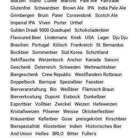
Märzen
Irland
Cuvee
Martins
Pale Ale
Fairtrade
Glutenfrei
Schwarzbier
Brown Ale
IPA
India Pale Ale
Grimbergen
Bruin
Pater
Corsendonk
Scotch Ale
Imperial IPA
Viven
Porter
Urthel
Gulden Draak 9000 Quadrupel
Schokoladenbier
Flavoured Beer
Lindemans
Kriek
USA
Lager
Dju Dju
Brasilien
Portugal
Kölsch
Frankreich
St. Bernardus
Bockbier
Sommerbier
Süd Korea
Schottland
Sektflasche
Weizenbock
Anchor
Kanada
Saison
Geschenk
Österreich
Schweden
Weihnachtsbier
Biergeschenk
Crew Republic
Westflandern Rotbraun
Doppelbock
Barrique
Spezialbier
Fassbier
Bierveranstaltung
Bio
Weißbier
Flämisch Braun
Bierverkostung
Dupont
Eisbock
Dunkelbier
Exportbier
Vollbier
Zwickel
Weizen
Hefeweizen
Kristallweizen
Pilsener
Weisse
Oktoberfestbier
Kräusenbier
Kellerbier
Gose
preisgekrönt
Kirschbier
Bierspezialität
Klosterbier
Indien
Historisches Bier
And Union
Helles
BRLO
Bitter
Fuller's