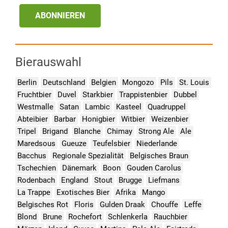
ABONNIEREN
Bierauswahl
Berlin
Deutschland
Belgien
Mongozo
Pils
St. Louis
Fruchtbier
Duvel
Starkbier
Trappistenbier
Dubbel
Westmalle
Satan
Lambic
Kasteel
Quadruppel
Abteibier
Barbar
Honigbier
Witbier
Weizenbier
Tripel
Brigand
Blanche
Chimay
Strong Ale
Ale
Maredsous
Gueuze
Teufelsbier
Niederlande
Bacchus
Regionale Spezialität
Belgisches Braun
Tschechien
Dänemark
Boon
Gouden Carolus
Rodenbach
England
Stout
Brugge
Liefmans
La Trappe
Exotisches Bier
Afrika
Mango
Belgisches Rot
Floris
Gulden Draak
Chouffe
Leffe
Blond
Brune
Rochefort
Schlenkerla
Rauchbier