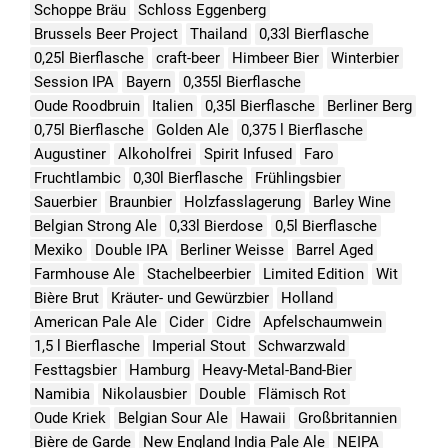
Schoppe Bräu
Schloss Eggenberg
Brussels Beer Project
Thailand
0,33l Bierflasche
0,25l Bierflasche
craft-beer
Himbeer Bier
Winterbier
Session IPA
Bayern
0,355l Bierflasche
Oude Roodbruin
Italien
0,35l Bierflasche
Berliner Berg
0,75l Bierflasche
Golden Ale
0,375 l Bierflasche
Augustiner
Alkoholfrei
Spirit Infused
Faro
Fruchtlambic
0,30l Bierflasche
Frühlingsbier
Sauerbier
Braunbier
Holzfasslagerung
Barley Wine
Belgian Strong Ale
0,33l Bierdose
0,5l Bierflasche
Mexiko
Double IPA
Berliner Weisse
Barrel Aged
Farmhouse Ale
Stachelbeerbier
Limited Edition
Wit
Bière Brut
Kräuter- und Gewürzbier
Holland
American Pale Ale
Cider
Cidre
Apfelschaumwein
1,5 l Bierflasche
Imperial Stout
Schwarzwald
Festtagsbier
Hamburg
Heavy-Metal-Band-Bier
Namibia
Nikolausbier
Double
Flämisch Rot
Oude Kriek
Belgian Sour Ale
Hawaii
Großbritannien
Bière de Garde
New England India Pale Ale
NEIPA