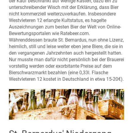
der Kauf beschränkt auf wenige Kästen, dazu ein zu
unterschreibender Wisch mit der Erklärung, dass Bier
nicht kommerziell weiterzuverkaufen. Insbesondere
Westvleteren 12 erlangte Kultstatus, es hagelte
Auszeichnungen zum besten Bier der Welt von Online-
Bewertungsportalen wie Ratebeer.com.
Währenddessen braute St. Bernardus, nun ohne Lizenz,
heimlich, still und leise weiter eben jene Biere, die sie in
den vergangenen Jahrzehnten auch hergestellt hatten.
Nur musste man dafür nicht persönlich bei der Brauerei
vorstellig werden oder exorbitante Preise auf dem
Bierschwarzmarkt bezahlen (eine 0,33l. Flasche
Westvleteren 12 kostet in Deutschland in etwa 15-20€).