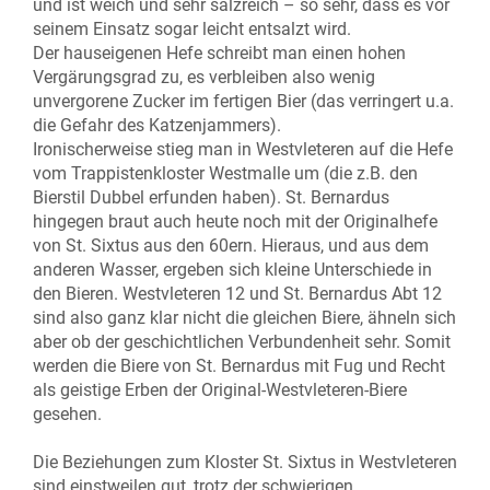
und ist weich und sehr salzreich – so sehr, dass es vor
seinem Einsatz sogar leicht entsalzt wird.
Der hauseigenen Hefe schreibt man einen hohen
Vergärungsgrad zu, es verbleiben also wenig
unvergorene Zucker im fertigen Bier (das verringert u.a.
die Gefahr des Katzenjammers).
Ironischerweise stieg man in Westvleteren auf die Hefe
vom Trappistenkloster Westmalle um (die z.B. den
Bierstil Dubbel erfunden haben). St. Bernardus
hingegen braut auch heute noch mit der Originalhefe
von St. Sixtus aus den 60ern. Hieraus, und aus dem
anderen Wasser, ergeben sich kleine Unterschiede in
den Bieren. Westvleteren 12 und St. Bernardus Abt 12
sind also ganz klar nicht die gleichen Biere, ähneln sich
aber ob der geschichtlichen Verbundenheit sehr. Somit
werden die Biere von St. Bernardus mit Fug und Recht
als geistige Erben der Original-Westvleteren-Biere
gesehen.
Die Beziehungen zum Kloster St. Sixtus in Westvleteren
sind einstweilen gut, trotz der schwierigen